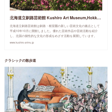
北海道立釧路芸術館 Kushiro Art Museum,Hokkaido
北海道立釧路芸術館は釧路・根室圏の新しい芸術文化の拠点として
平成10年10月に開館しました。優れた芸術作品や芸術活動を紹介
し、北国の個性的な文化の形成をめざす活動を展開しています。
www.kushiro-artmu.jp
クラシックの散歩道