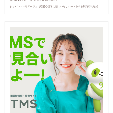
ショパン・マリアージュ（恋愛心理学に基づいたサポートをする釧路市の結婚相談所）/ 全国結婚相談事業者連盟正規加盟店 / cherry-piano.com