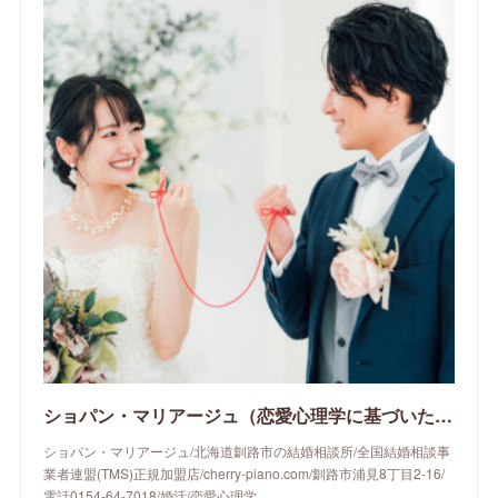
ショパン・マリアージュ（恋愛心理学に基づいたサポートをする釧路市の結婚相談所）/ 全国結婚相談事業者連盟正規加盟店 / cherry-piano.com
ショパン・マリアージュ/北海道釧路市の結婚相談所/全国結婚相談事
業者連盟(TMS)正規加盟店/cherry-piano.com/釧路市浦見8丁目2-16/
電話0154-64-7018/婚活/恋愛心理学