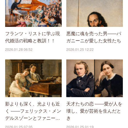
フランツ・リストに学ぶ現
悪魔に魂を売った男——パ
代婚活の戦略と教訓！！
ガニーニが愛した女性たち
2026.01.28 06:52
2026.01.25 12:22
影よりも深く、光よりも近
天才たちの恋 ――愛が人を
く ――フェリックス・メン
壊し、愛が芸術を生んだと
デルスゾーンとファニー…
き
2026.01.25 07:35
2026.01.25 01:19