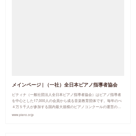
メインページ | （一社）全日本ピアノ指導者協会
ピティナ（一般社団法人全日本ピアノ指導者協会）はピアノ指導者
を中心とした17,000人の会員から成る音楽教育団体です。毎年のべ
４万５千人が参加する国内最大規模のピアノコンクールの運営の…
www.piano.or.jp