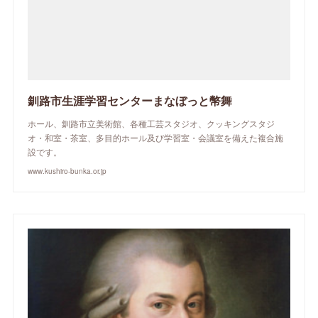
釧路市生涯学習センターまなぼっと幣舞
ホール、釧路市立美術館、各種工芸スタジオ、クッキングスタジ
オ・和室・茶室、多目的ホール及び学習室・会議室を備えた複合施
設です。
www.kushiro-bunka.or.jp