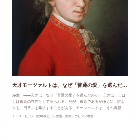
天才モーツァルトは、なぜ「普通の愛」を選んだのか
序章 ——天才は、なぜ「普通の愛」を選んだのか 天才は、しば
しば孤高の存在として語られる。だが、孤高であるがゆえに、誰よ
りも「日常」を希求することがある。モーツァルトは、その典型…
チェリーピアノ（松崎楓ピアノ教室）釧路市のピアノ教室