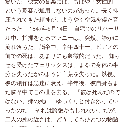
驚いた。彼女の音楽には、もはや「女性的」
という形容が通用しない力があった。長く抑
圧されてきた精神が、ようやく空気を得た音
だった。 1847年5月14日。自宅でのリハーサ
ル中、指揮をとるファニーは、突然、静かに
崩れ落ちた。脳卒中。享年四十一。ピアノの
前での死は、あまりにも象徴的だった。 知ら
せを受けたフェリックスは、まるで身体の半
分を失ったかのように言葉を失った。以後、
彼の創作は急速に衰え、半年後、彼自身もま
た脳卒中でこの世を去る。 「彼は死んだので
はない。姉の死に、ゆっくりと付き添ってい
ったのだ」 それは誇張かもしれない。だが、
二人の死の近さは、どうしてもひとつの物語