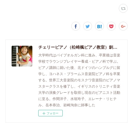
チェリーピアノ（松崎楓ピアノ教室）釧路市のピアノ教室
大学時代はパイプオルガン科に進み、卒業後は音楽
学校でラウンジプレイヤー養成・ピアノ科で学ぶ。
ピアノ講師に就いた後、北ドイツのハンブルグに留
学し、ヨハネス・ブラームス音楽院ピアノ科を卒業
する。世界三大音楽院のモスクワ音楽院のピアノマ
スタークラスを修了し、イギリスのトリニティ音楽
大学の演奏グレードを取得し現在のピアニスト活動
に至る。作間洋子、水垣玲子、エレーナ・リヒテ
ル、岳本恭治、岩崎洵奈に師事した
フォロー