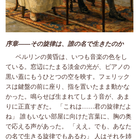
序章――その旋律は、誰の名で生きたのか
ベルリンの黄昏は、いつも音楽の色をし
ている。窓辺にたまる淡金の光が、ピアノの
黒い蓋にもうひとつの空を映す。フェリック
スは鍵盤の前に座り、指を置いたまま動かな
かった。鳴らせば生まれてしまう音が、あま
りに正直すぎた。 「これは……君の旋律だよ
ね」 誰もいない部屋に向けた言葉に、胸の奥
で応える声があった。 「ええ。でも、あなた
の名で生きる旋律でもあるわ」 人はそれを姉