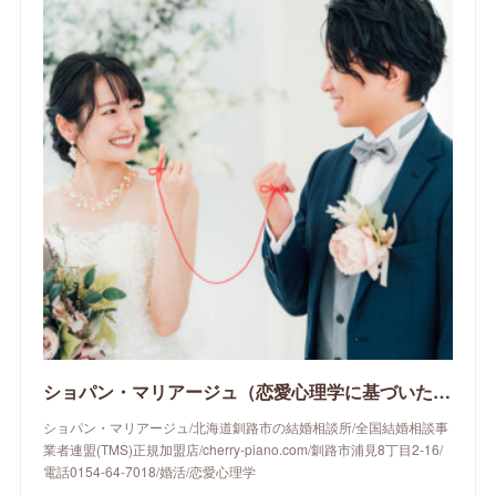
ショパン・マリアージュ（恋愛心理学に基づいたサポートをする釧路市の結婚相談所）/ 全国結婚相談事業者連盟正規加盟店 / cherry-piano.com
ショパン・マリアージュ/北海道釧路市の結婚相談所/全国結婚相談事
業者連盟(TMS)正規加盟店/cherry-piano.com/釧路市浦見8丁目2-16/
電話0154-64-7018/婚活/恋愛心理学