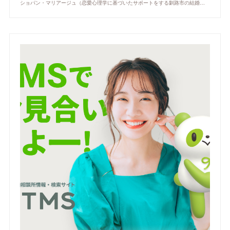
ショパン・マリアージュ（恋愛心理学に基づいたサポートをする釧路市の結婚相談所）/ 全国結婚相談事業者連盟正規加盟店 / cherry-piano.com