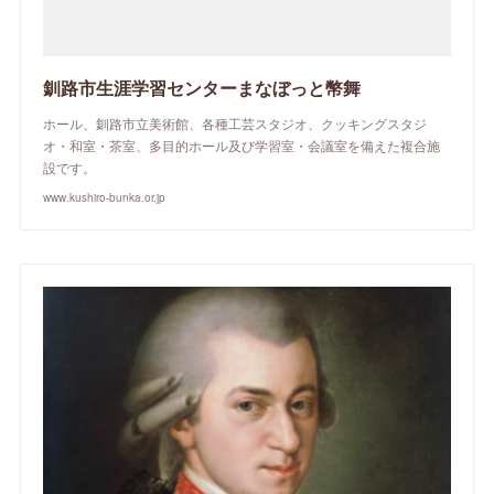
釧路市生涯学習センターまなぼっと幣舞
ホール、釧路市立美術館、各種工芸スタジオ、クッキングスタジ
オ・和室・茶室、多目的ホール及び学習室・会議室を備えた複合施
設です。
www.kushiro-bunka.or.jp