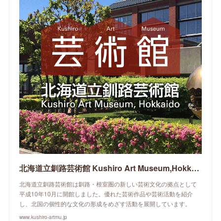
北海道立釧路芸術館 Kushiro Art Museum,Hokkaido
北海道立釧路芸術館は釧路・根室圏の新しい芸術文化の拠点として
平成10年10月に開館しました。優れた芸術作品や芸術活動を紹介
し、北国の個性的な文化の形成をめざす活動を展開しています。
www.kushiro-artmu.jp