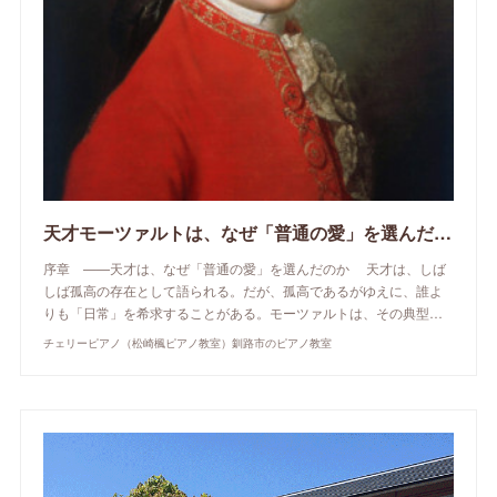
天才モーツァルトは、なぜ「普通の愛」を選んだのか
序章 ——天才は、なぜ「普通の愛」を選んだのか 天才は、しば
しば孤高の存在として語られる。だが、孤高であるがゆえに、誰よ
りも「日常」を希求することがある。モーツァルトは、その典型…
チェリーピアノ（松崎楓ピアノ教室）釧路市のピアノ教室