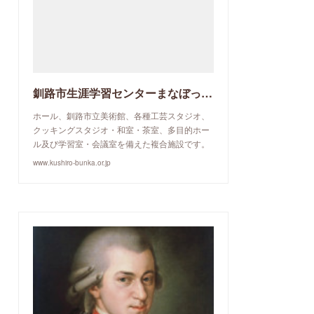
釧路市生涯学習センターまなぼっと幣舞
ホール、釧路市立美術館、各種工芸スタジオ、
クッキングスタジオ・和室・茶室、多目的ホー
ル及び学習室・会議室を備えた複合施設です。
www.kushiro-bunka.or.jp