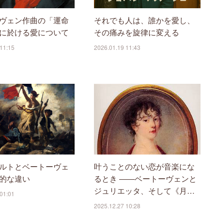
ヴェン作曲の「運命
それでも人は、誰かを愛し、
に於ける愛について
その痛みを旋律に変える
11:15
2026.01.19 11:43
ルトとベートーヴェ
叶うことのない恋が音楽にな
的な違い
るとき ――ベートーヴェンと
ジュリエッタ、そして《月…
01:01
2025.12.27 10:28