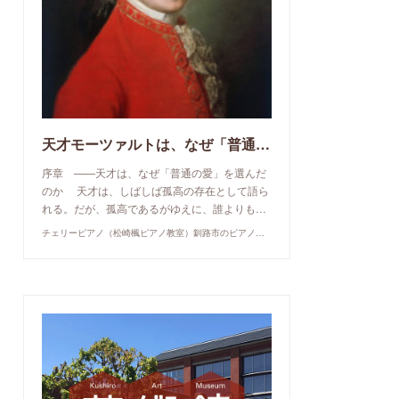
天才モーツァルトは、なぜ「普通の愛」を選んだのか
序章 ——天才は、なぜ「普通の愛」を選んだ
のか 天才は、しばしば孤高の存在として語ら
れる。だが、孤高であるがゆえに、誰よりも…
チェリーピアノ（松崎楓ピアノ教室）釧路市のピアノ教室