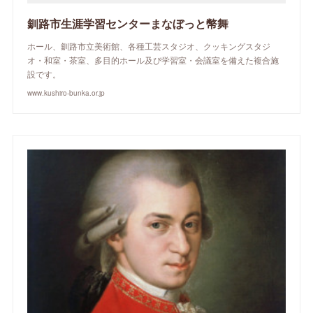
釧路市生涯学習センターまなぼっと幣舞
ホール、釧路市立美術館、各種工芸スタジオ、クッキングスタジ
オ・和室・茶室、多目的ホール及び学習室・会議室を備えた複合施
設です。
www.kushiro-bunka.or.jp