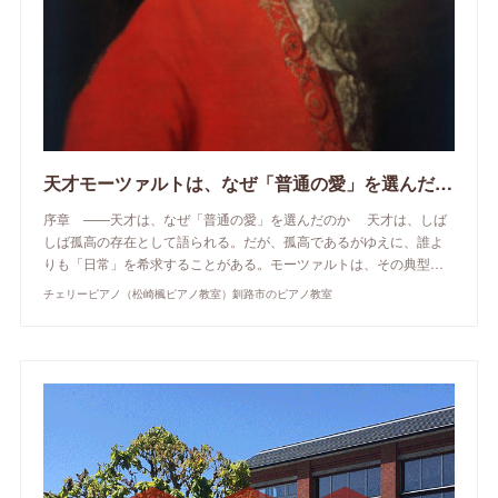
天才モーツァルトは、なぜ「普通の愛」を選んだのか
序章 ——天才は、なぜ「普通の愛」を選んだのか 天才は、しば
しば孤高の存在として語られる。だが、孤高であるがゆえに、誰よ
りも「日常」を希求することがある。モーツァルトは、その典型…
チェリーピアノ（松崎楓ピアノ教室）釧路市のピアノ教室