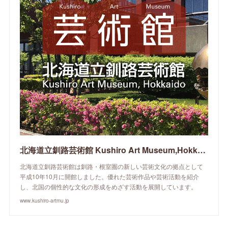
北海道立釧路芸術館 Kushiro Art Museum,Hokkaido
北海道立釧路芸術館は釧路・根室圏の新しい芸術文化の拠点として
平成10年10月に開館しました。優れた芸術作品や芸術活動を紹介
し、北国の個性的な文化の形成をめざす活動を展開しています。
www.kushiro-artmu.jp