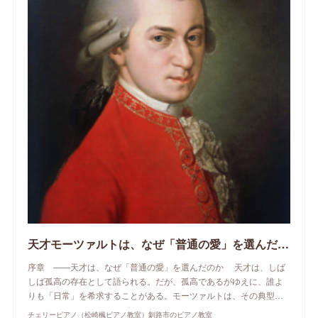
天才モーツァルトは、なぜ「普通の愛」を選んだのか
序章 ——天才は、なぜ「普通の愛」を選んだのか 天才は、しば
しば孤高の存在として語られる。だが、孤高であるがゆえに、誰よ
りも「日常」を希求することがある。モーツァルトは、その典型…
チェリーピアノ（松崎楓ピアノ教室）釧路市のピアノ教室