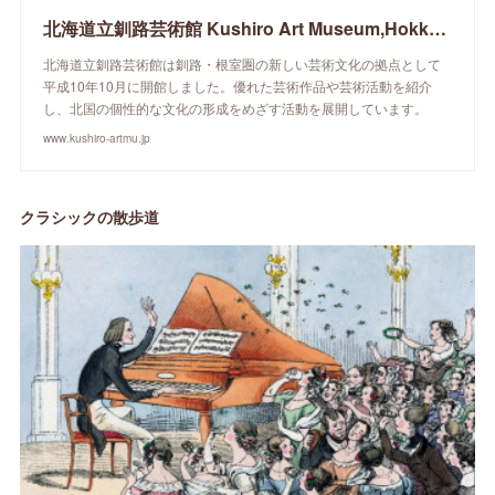
北海道立釧路芸術館 Kushiro Art Museum,Hokkaido
北海道立釧路芸術館は釧路・根室圏の新しい芸術文化の拠点として
平成10年10月に開館しました。優れた芸術作品や芸術活動を紹介
し、北国の個性的な文化の形成をめざす活動を展開しています。
www.kushiro-artmu.jp
クラシックの散歩道