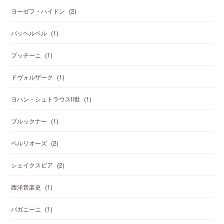
ヨーゼフ・ハイドン
(
2
)
パッヘルベル
(
1
)
プッチーニ
(
1
)
ドヴォルザーク
(
1
)
ヨハン・シュトラウスⅡ世
(
1
)
ブルックナー
(
1
)
ベルリオーズ
(
2
)
シェイクスピア
(
2
)
西洋音楽史
(
1
)
パガニーニ
(
1
)