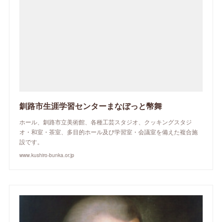
釧路市生涯学習センターまなぼっと幣舞
ホール、釧路市立美術館、各種工芸スタジオ、クッキングスタジ
オ・和室・茶室、多目的ホール及び学習室・会議室を備えた複合施
設です。
www.kushiro-bunka.or.jp