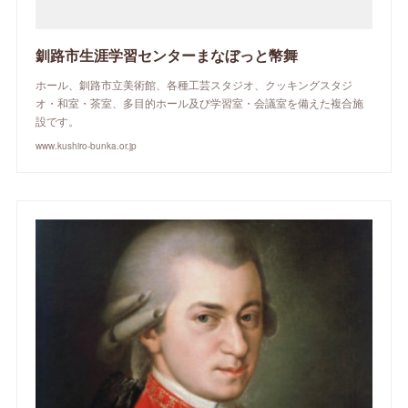
釧路市生涯学習センターまなぼっと幣舞
ホール、釧路市立美術館、各種工芸スタジオ、クッキングスタジ
オ・和室・茶室、多目的ホール及び学習室・会議室を備えた複合施
設です。
www.kushiro-bunka.or.jp