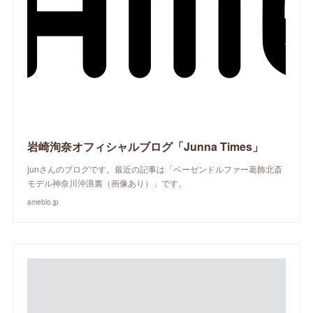
岩崎洵奈オフィシャルブログ「Junna Times」
junさんのブログです。最近の記事は「ベーゼンドルファー葛飾北斎
モデル神奈川沖浪裏（画像あり）」です。
ameblo.jp