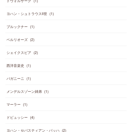
ドヴォルザーク
(
1
)
ヨハン・シュトラウスⅡ世
(
1
)
ブルックナー
(
1
)
ベルリオーズ
(
2
)
シェイクスピア
(
2
)
西洋音楽史
(
1
)
パガニーニ
(
1
)
メンデルスゾーン姉弟
(
1
)
マーラー
(
1
)
ドビュッシー
(
4
)
ヨハン・セバスティアン・バッハ
(
2
)