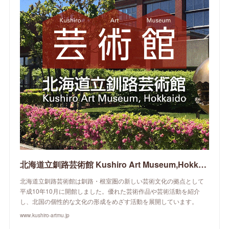
北海道立釧路芸術館 Kushiro Art Museum,Hokkaido
北海道立釧路芸術館は釧路・根室圏の新しい芸術文化の拠点として
平成10年10月に開館しました。優れた芸術作品や芸術活動を紹介
し、北国の個性的な文化の形成をめざす活動を展開しています。
www.kushiro-artmu.jp