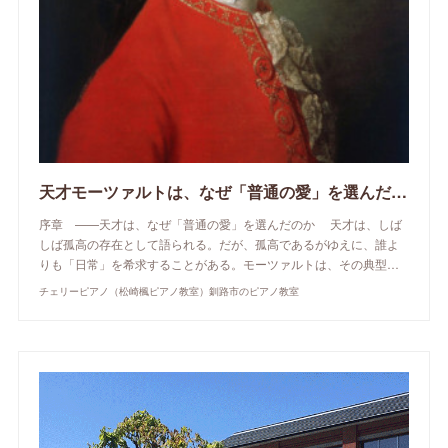
天才モーツァルトは、なぜ「普通の愛」を選んだのか
序章 ——天才は、なぜ「普通の愛」を選んだのか 天才は、しば
しば孤高の存在として語られる。だが、孤高であるがゆえに、誰よ
りも「日常」を希求することがある。モーツァルトは、その典型…
チェリーピアノ（松崎楓ピアノ教室）釧路市のピアノ教室