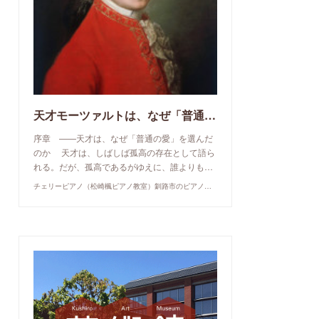
天才モーツァルトは、なぜ「普通の愛」を選んだのか
序章 ——天才は、なぜ「普通の愛」を選んだ
のか 天才は、しばしば孤高の存在として語ら
れる。だが、孤高であるがゆえに、誰よりも…
チェリーピアノ（松崎楓ピアノ教室）釧路市のピアノ教室