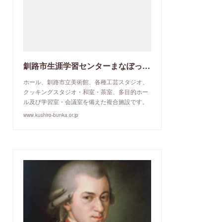
釧路市生涯学習センターまなぼっと幣舞
ホール、釧路市立美術館、各種工芸スタジオ、
クッキングスタジオ・和室・茶室、多目的ホー
ル及び学習室・会議室を備えた複合施設です。
www.kushiro-bunka.or.jp