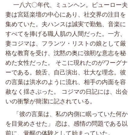
一八六〇年代、ミュンヘン。ビューロー夫
妻は宮廷楽壇の中心にあり、社交界の注目を
集めていた。夫ハンスは誠実で勤勉、音楽に
すべてを捧げる職人肌の人間だった。一方、
妻コジマは、フランツ・リストの娘として厳
格な教育を受け、沈黙の奥に強靭な意志を秘
めた女性だった。 そこに現れたのがワーグナ
ーである。饒舌、自己演出、壮大な理念。彼
の言葉は洪水のように流れ、相手の内面を容
赦なく揺さぶった。 コジマの日記には、出会
いの衝撃が簡潔に記されている。
「彼の言葉は、私の内側に眠っていた何か
を目覚めさせた」 恋は、感情の問題である以
前に、覚醒の体験として始まっていた。