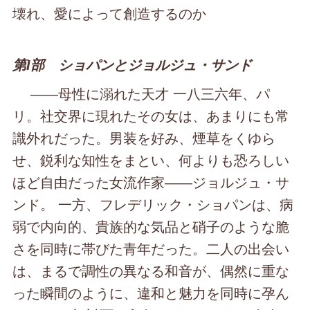
壊れ、愛によって創造するのか
第Ⅰ部 ショパンとジョルジュ・サンド
――母性に溺れた天才 一八三六年、パ
リ。社交界に現れたその女は、あまりにも常
識外れだった。男装を好み、煙草をくゆら
せ、鋭利な知性をまとい、何よりも恐ろしい
ほど自由だった女流作家――ジョルジュ・サ
ンド。 一方、フレデリック・ショパンは、病
弱で内向的、貴族的な気品と硝子のような脆
さを同時に帯びた青年だった。二人の出会い
は、まるで調性の異なる和音が、偶然に重な
った瞬間のように、違和と魅力を同時に孕ん