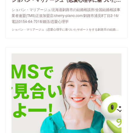
ショパン・マリアージュ/北海道釧路市の結婚相談所/全国結婚相談事
業者連盟(TMS)正規加盟店/cherry-piano.com/釧路市浦見8丁目2-16/
電話0154-64-7018/婚活/恋愛心理学
ショパン・マリアージュ（恋愛心理学に基づいたサポートをする釧路市の結婚相談所）/ 全国結婚相談事業者連盟正規加盟店 / cherry-piano.com