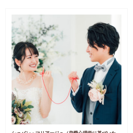
ショパン・マリアージュ（恋愛心理学に基づいたサポートをする釧路市の結婚相談所）/ 全国結婚相談事業者連盟正規加盟店 / cherry-piano.com