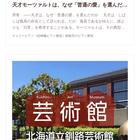
天才モーツァルトは、なぜ「普通の愛」を選んだのか
序章 ——天才は、なぜ「普通の愛」を選んだのか 天才は、しば
しば孤高の存在として語られる。だが、孤高であるがゆえに、誰よ
りも「日常」を希求することがある。モーツァルトは、その典型…
チェリーピアノ（松崎楓ピアノ教室）釧路市のピアノ教室