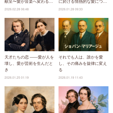
献呈〜愛が音楽へ変わる…
に於ける情熱的な愛につ…
2026.02.28 06:48
2026.01.28 09:33
天才たちの恋 ――愛が人を
それでも人は、誰かを愛
壊し、愛が芸術を生んだと
し、その痛みを旋律に変え
き
る
2026.01.25 01:19
2026.01.19 11:43