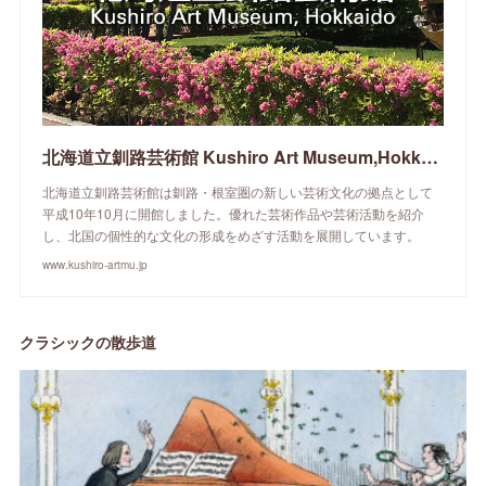
北海道立釧路芸術館 Kushiro Art Museum,Hokkaido
北海道立釧路芸術館は釧路・根室圏の新しい芸術文化の拠点として
平成10年10月に開館しました。優れた芸術作品や芸術活動を紹介
し、北国の個性的な文化の形成をめざす活動を展開しています。
www.kushiro-artmu.jp
クラシックの散歩道