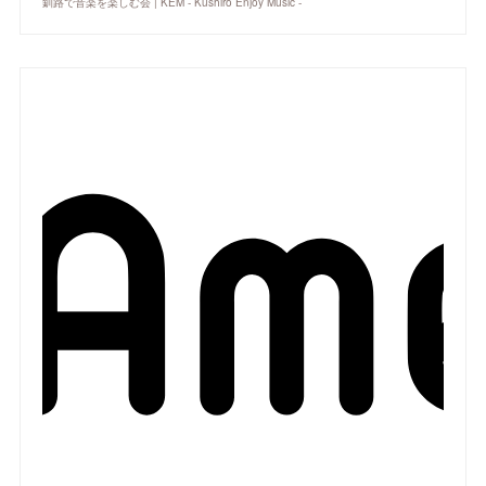
釧路で音楽を楽しむ会 | KEM - Kushiro Enjoy Music -