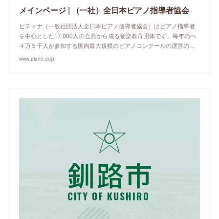
メインページ | （一社）全日本ピアノ指導者協会
ピティナ（一般社団法人全日本ピアノ指導者協会）はピアノ指導者
を中心とした17,000人の会員から成る音楽教育団体です。毎年のべ
４万５千人が参加する国内最大規模のピアノコンクールの運営の…
www.piano.or.jp