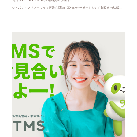
ショパン・マリアージュ（恋愛心理学に基づいたサポートをする釧路市の結婚相談所）/ 全国結婚相談事業者連盟正規加盟店 / cherry-piano.com