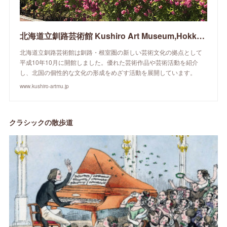
北海道立釧路芸術館 Kushiro Art Museum,Hokkaido
北海道立釧路芸術館は釧路・根室圏の新しい芸術文化の拠点として
平成10年10月に開館しました。優れた芸術作品や芸術活動を紹介
し、北国の個性的な文化の形成をめざす活動を展開しています。
www.kushiro-artmu.jp
クラシックの散歩道