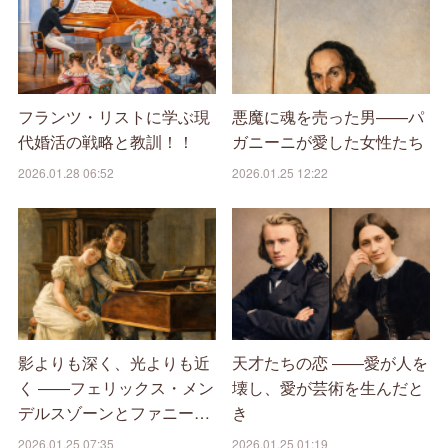
フランツ・リストに学ぶ現
悪魔に魂を売った男——パ
代婚活の戦略と教訓！！
ガニーニが愛した女性たち
2026.01.28 06:52
2026.01.25 12:22
影よりも深く、光よりも近
天才たちの恋 ――愛が人を
く ――フェリックス・メン
壊し、愛が芸術を生んだと
デルスゾーンとファニー…
き
2026.01.25 07:35
2026.01.25 01:19