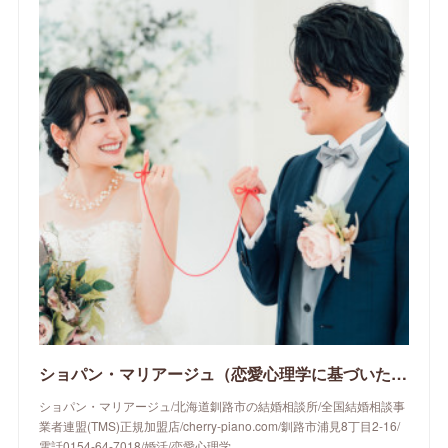
ショパン・マリアージュ（恋愛心理学に基づいたサポートをする釧路市の結婚相談所）/ 全国結婚相談事業者連盟正規加盟店 / cherry-piano.com
ショパン・マリアージュ/北海道釧路市の結婚相談所/全国結婚相談事
業者連盟(TMS)正規加盟店/cherry-piano.com/釧路市浦見8丁目2-16/
電話0154-64-7018/婚活/恋愛心理学