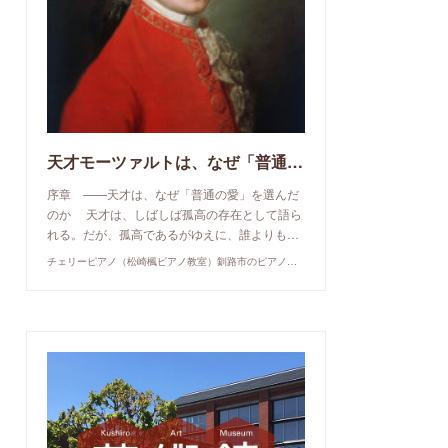
天才モーツァルトは、なぜ「普通の愛」を選んだのか
序章 ——天才は、なぜ「普通の愛」を選んだ
のか 天才は、しばしば孤高の存在として語ら
れる。だが、孤高であるがゆえに、誰よりも…
チェリーピアノ（松崎楓ピアノ教室）釧路市のピアノ教室