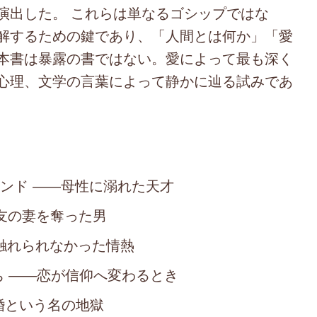
演出した。 これらは単なるゴシップではな
解するための鍵であり、「人間とは何か」「愛
本書は暴露の書ではない。愛によって最も深く
心理、文学の言葉によって静かに辿る試みであ
サンド ――母性に溺れた天才
―友の妻を奪った男
―触れられなかった情熱
ち ――恋が信仰へ変わるとき
結婚という名の地獄