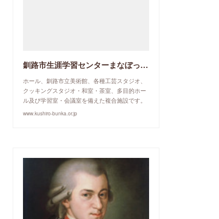
釧路市生涯学習センターまなぼっと幣舞
ホール、釧路市立美術館、各種工芸スタジオ、
クッキングスタジオ・和室・茶室、多目的ホー
ル及び学習室・会議室を備えた複合施設です。
www.kushiro-bunka.or.jp