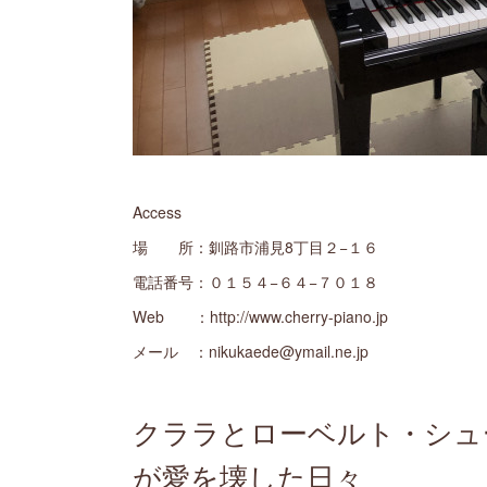
Access
場 所：釧路市浦見8丁目２−１６
電話番号：０１５４−６４−７０１８
Web ：http://www.cherry-piano.jp
メール ：nikukaede@ymail.ne.jp
クララとローベルト・シュ
が愛を壊した日々