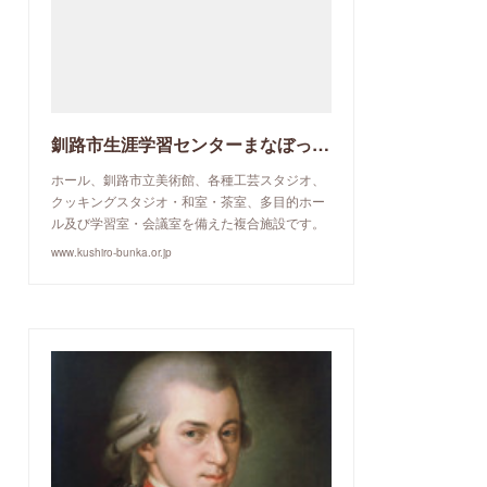
釧路市生涯学習センターまなぼっと幣舞
ホール、釧路市立美術館、各種工芸スタジオ、
クッキングスタジオ・和室・茶室、多目的ホー
ル及び学習室・会議室を備えた複合施設です。
www.kushiro-bunka.or.jp