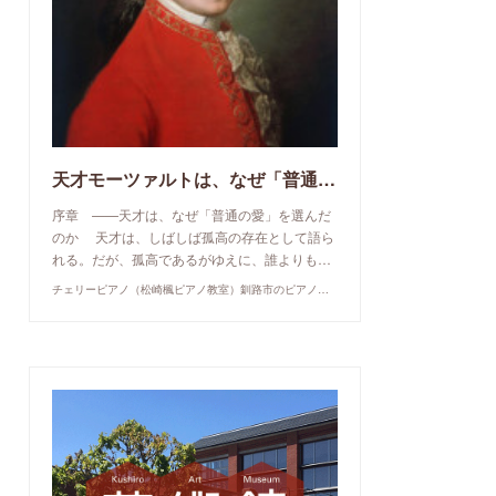
天才モーツァルトは、なぜ「普通の愛」を選んだのか
序章 ——天才は、なぜ「普通の愛」を選んだ
のか 天才は、しばしば孤高の存在として語ら
れる。だが、孤高であるがゆえに、誰よりも…
チェリーピアノ（松崎楓ピアノ教室）釧路市のピアノ教室