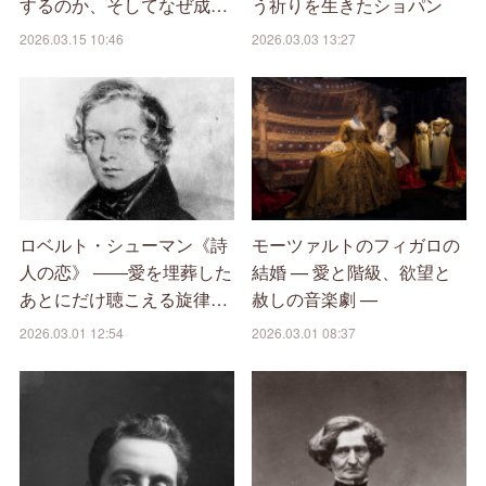
するのか、そしてなぜ成…
う祈りを生きたショパン
2026.03.15 10:46
2026.03.03 13:27
ロベルト・シューマン《詩
モーツァルトのフィガロの
人の恋》 ――愛を埋葬した
結婚 — 愛と階級、欲望と
あとにだけ聴こえる旋律…
赦しの音楽劇 —
2026.03.01 12:54
2026.03.01 08:37