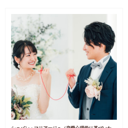
ショパン・マリアージュ（恋愛心理学に基づいたサポートをする釧路市の結婚相談所）/ 全国結婚相談事業者連盟正規加盟店 / cherry-piano.com