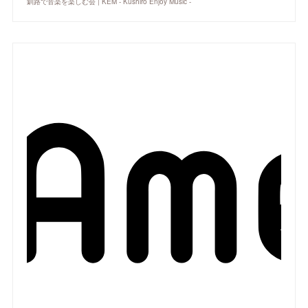
釧路で音楽を楽しむ会 | KEM - Kushiro Enjoy Music -