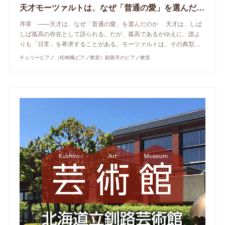
天才モーツァルトは、なぜ「普通の愛」を選んだのか
序章 ——天才は、なぜ「普通の愛」を選んだのか 天才は、しば
しば孤高の存在として語られる。だが、孤高であるがゆえに、誰よ
りも「日常」を希求することがある。モーツァルトは、その典型…
チェリーピアノ（松崎楓ピアノ教室）釧路市のピアノ教室