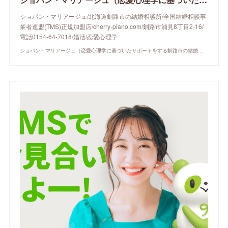
ショパン・マリアージュ/北海道釧路市の結婚相談所/全国結婚相談事
業者連盟(TMS)正規加盟店/cherry-piano.com/釧路市浦見8丁目2-16/
電話0154-64-7018/婚活/恋愛心理学
ショパン・マリアージュ（恋愛心理学に基づいたサポートをする釧路市の結婚相談所）/ 全国結婚相談事業者連盟正規加盟店 / cherry-piano.com