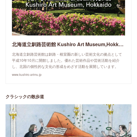
北海道立釧路芸術館 Kushiro Art Museum,Hokkaido
北海道立釧路芸術館は釧路・根室圏の新しい芸術文化の拠点として
平成10年10月に開館しました。優れた芸術作品や芸術活動を紹介
し、北国の個性的な文化の形成をめざす活動を展開しています。
www.kushiro-artmu.jp
クラシックの散歩道