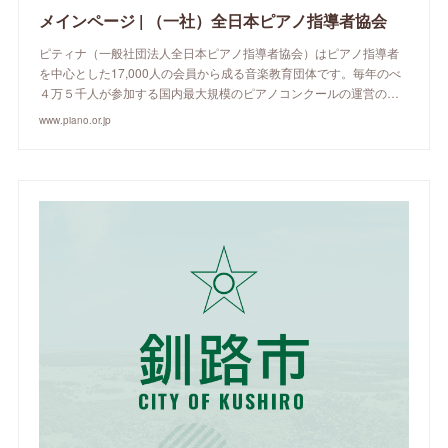
メインページ | （一社）全日本ピアノ指導者協会
ピティナ（一般社団法人全日本ピアノ指導者協会）はピアノ指導者
を中心とした17,000人の会員から成る音楽教育団体です。毎年のべ
４万５千人が参加する国内最大規模のピアノコンクールの運営の…
www.piano.or.jp