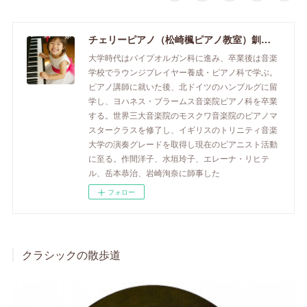
チェリーピアノ（松崎楓ピアノ教室）釧路市のピアノ教室
大学時代はパイプオルガン科に進み、卒業後は音楽
学校でラウンジプレイヤー養成・ピアノ科で学ぶ。
ピアノ講師に就いた後、北ドイツのハンブルグに留
学し、ヨハネス・ブラームス音楽院ピアノ科を卒業
する。世界三大音楽院のモスクワ音楽院のピアノマ
スタークラスを修了し、イギリスのトリニティ音楽
大学の演奏グレードを取得し現在のピアニスト活動
に至る。作間洋子、水垣玲子、エレーナ・リヒテ
ル、岳本恭治、岩崎洵奈に師事した
フォロー
クラシックの散歩道