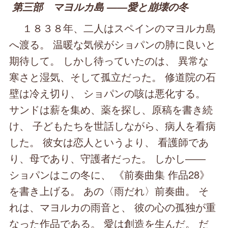
第三部 マヨルカ島 ――愛と崩壊の冬
１８３８年、二人はスペインのマヨルカ島
へ渡る。 温暖な気候がショパンの肺に良いと
期待して。 しかし待っていたのは、 異常な
寒さと湿気、そして孤立だった。 修道院の石
壁は冷え切り、 ショパンの咳は悪化する。
サンドは薪を集め、薬を探し、原稿を書き続
け、 子どもたちを世話しながら、病人を看病
した。 彼女は恋人というより、 看護師であ
り、母であり、守護者だった。 しかし――
ショパンはこの冬に、 《前奏曲集 作品28》
を書き上げる。 あの〈雨だれ〉前奏曲。 そ
れは、マヨルカの雨音と、 彼の心の孤独が重
なった作品である。 愛は創造を生んだ。 だ