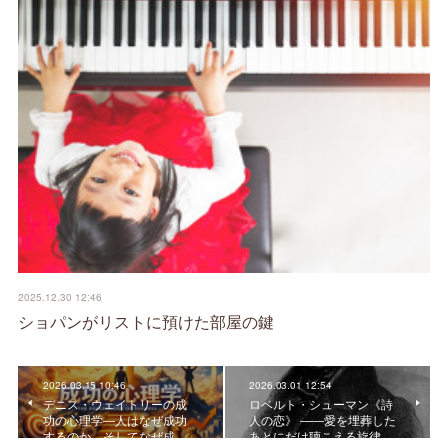
2025.12.30 12:46
ショパンがリストに預けた部屋の鍵
2026.03.15 10:46
2026.03.01 12:54
デニス・ウェイトリーの成
ロベルト・シューマン《詩
功の心理学―人はなぜ成功
人の恋》 ――愛を埋葬した
するのか、そしてなぜ成…
あとにだけ聴こえる旋律…