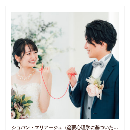
ショパン・マリアージュ（恋愛心理学に基づいたサポートをする釧路市の結婚相談所）/ 全国結婚相談事業者連盟正規加盟店 / cherry-piano.com