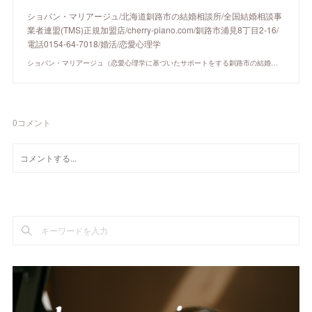
ショパン・マリアージュ/北海道釧路市の結婚相談所/全国結婚相談事
業者連盟(TMS)正規加盟店/cherry-piano.com/釧路市浦見8丁目2-16/
電話0154-64-7018/婚活/恋愛心理学
ショパン・マリアージュ（恋愛心理学に基づいたサポートをする釧路市の結婚相談所）/ 全国結婚相談事業者連盟正規加盟店 / cherry-piano.com
0
コメント