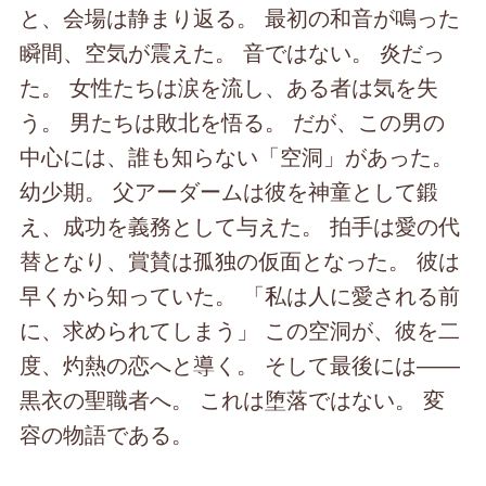
と、会場は静まり返る。 最初の和音が鳴った
瞬間、空気が震えた。 音ではない。 炎だっ
た。 女性たちは涙を流し、ある者は気を失
う。 男たちは敗北を悟る。 だが、この男の
中心には、誰も知らない「空洞」があった。
幼少期。 父アーダームは彼を神童として鍛
え、成功を義務として与えた。 拍手は愛の代
替となり、賞賛は孤独の仮面となった。 彼は
早くから知っていた。 「私は人に愛される前
に、求められてしまう」 この空洞が、彼を二
度、灼熱の恋へと導く。 そして最後には――
黒衣の聖職者へ。 これは堕落ではない。 変
容の物語である。