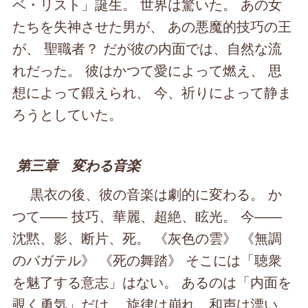
ベ・リスト」誕生。 世界は驚いた。 あの女
たちを失神させた男が、 あの悪魔的技巧の王
が、 聖職者？ だが彼の内面では、自然な流
れだった。 彼はかつて愛によって燃え、 思
想によって鍛えられ、 今、祈りによって静ま
ろうとしていた。
第三章 変わる音楽
黒衣の後、彼の音楽は劇的に変わる。 か
つて―― 技巧、華麗、超絶、眩光。 今――
沈黙、影、断片、死。 《灰色の雲》 《無調
のバガテル》 《死の舞踏》 そこには「聴衆
を魅了する意志」はない。 あるのは「内面を
覗く勇気」だけ。 旋律は崩れ、和声は漂い、