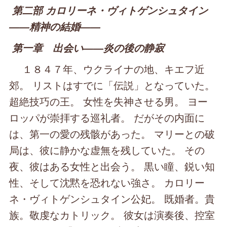
第二部 カロリーネ・ヴィトゲンシュタイン
――精神の結婚――
第一章 出会い――炎の後の静寂
１８４７年、ウクライナの地、キエフ近
郊。 リストはすでに「伝説」となっていた。
超絶技巧の王。 女性を失神させる男。 ヨー
ロッパが崇拝する巡礼者。 だがその内面に
は、第一の愛の残骸があった。 マリーとの破
局は、彼に静かな虚無を残していた。 その
夜、彼はある女性と出会う。 黒い瞳、鋭い知
性、そして沈黙を恐れない強さ。 カロリー
ネ・ヴィトゲンシュタイン公妃。 既婚者。貴
族。敬虔なカトリック。 彼女は演奏後、控室