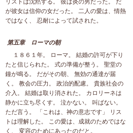
リストは沈黙する。 彼は炎の男だった。 だ
が彼女は信仰の女だった。 二人の愛は、情熱
ではなく、 忍耐によって試された。
第五章 ローマの朝
１８６１年。 ローマ。 結婚の許可が下り
たと信じられた。 式の準備が整う。 聖堂の
鐘が鳴る。 だがその朝、 無効の通達が届
く。 教会の圧力。 政治的配慮。 貴族社会の
介入。 結婚は取り消された。 カロリーネは
静かに立ち尽くす。 泣かない。 叫ばない。
ただ言う。 「これは、神の意志です」 リス
トは理解した。 この愛は、成就のためではな
く、 変容のためにあったのだと。