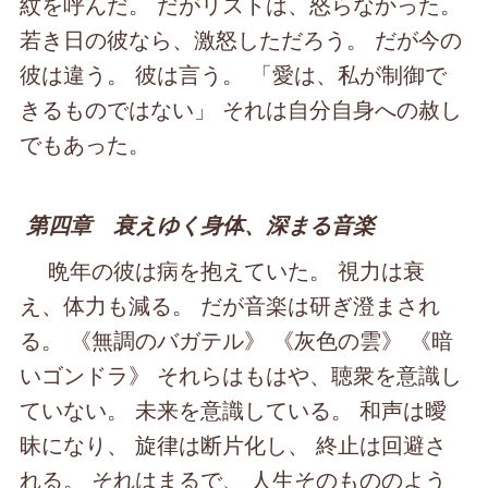
紋を呼んだ。 だがリストは、怒らなかった。
若き日の彼なら、激怒しただろう。 だが今の
彼は違う。 彼は言う。 「愛は、私が制御で
きるものではない」 それは自分自身への赦し
でもあった。
第四章 衰えゆく身体、深まる音楽
晩年の彼は病を抱えていた。 視力は衰
え、体力も減る。 だが音楽は研ぎ澄まされ
る。 《無調のバガテル》 《灰色の雲》 《暗
いゴンドラ》 それらはもはや、聴衆を意識し
ていない。 未来を意識している。 和声は曖
昧になり、 旋律は断片化し、 終止は回避さ
れる。 それはまるで、 人生そのもののよう