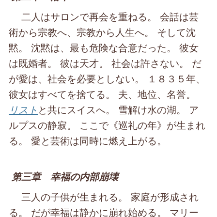
二人はサロンで再会を重ねる。 会話は芸
術から宗教へ、宗教から人生へ。 そして沈
黙。 沈黙は、最も危険な合意だった。 彼女
は既婚者。 彼は天才。 社会は許さない。 だ
が愛は、社会を必要としない。 １８３５年、
彼女はすべてを捨てる。 夫、地位、名誉。
リスト
と共にスイスへ。 雪解け水の湖。 ア
ルプスの静寂。 ここで《巡礼の年》が生まれ
る。 愛と芸術は同時に燃え上がる。
第三章 幸福の内部崩壊
三人の子供が生まれる。 家庭が形成され
る。 だが幸福は静かに崩れ始める。 マリー