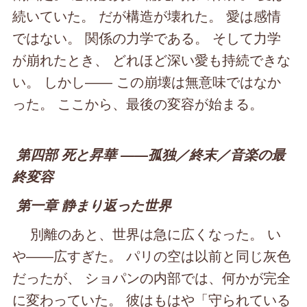
続いていた。 だが構造が壊れた。 愛は感情
ではない。 関係の力学である。 そして力学
が崩れたとき、 どれほど深い愛も持続できな
い。 しかし―― この崩壊は無意味ではなか
った。 ここから、最後の変容が始まる。
第四部 死と昇華 ――孤独／終末／音楽の最
終変容
第一章 静まり返った世界
別離のあと、世界は急に広くなった。 い
や――広すぎた。 パリの空は以前と同じ灰色
だったが、 ショパンの内部では、何かが完全
に変わっていた。 彼はもはや「守られている