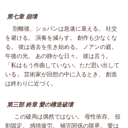
第七章 崩壊
別離後、ショパンは急速に衰える。 社交
を避ける。 演奏を減らす。 創作も少なくな
る。 彼は過去を生き始める。 ノアンの庭。
午後の光。 あの静かな日々。 彼は言う。
「私はもう作曲していない。ただ思い出して
いる」 芸術家が回想の中に入るとき、 創造
は終わりに近づく。
第三部 終章 愛の構造破壊
この破局は偶然ではない。 母性依存。 役
割固定。 感情疲労。 補完関係の限界。 愛は