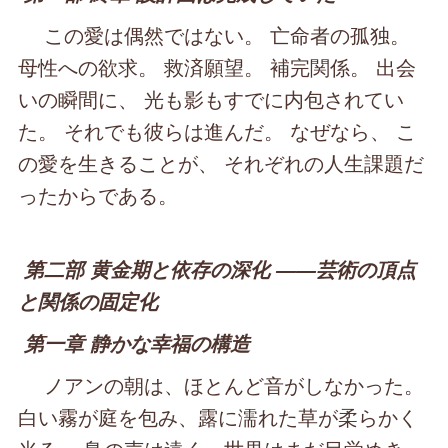
この愛は偶然ではない。 亡命者の孤独。
母性への欲求。 救済願望。 補完関係。 出会
いの瞬間に、 光も影もすでに内包されてい
た。 それでも彼らは進んだ。 なぜなら、 こ
の愛を生きることが、 それぞれの人生課題だ
ったからである。
第二部 黄金期と依存の深化 ――芸術の頂点
と関係の固定化
第一章 静かな幸福の構造
ノアンの朝は、ほとんど音がしなかった。
白い霧が庭を包み、露に濡れた草が柔らかく