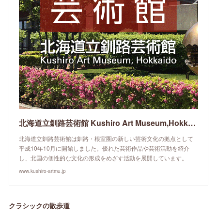
北海道立釧路芸術館 Kushiro Art Museum,Hokkaido
北海道立釧路芸術館は釧路・根室圏の新しい芸術文化の拠点として
平成10年10月に開館しました。優れた芸術作品や芸術活動を紹介
し、北国の個性的な文化の形成をめざす活動を展開しています。
www.kushiro-artmu.jp
クラシックの散歩道