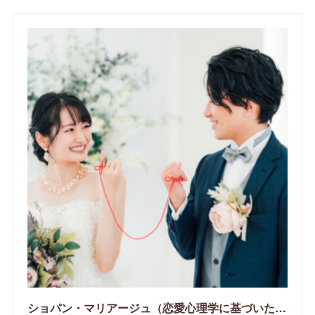
ショパン・マリアージュ（恋愛心理学に基づいたサポートをする釧路市の結婚相談所）/ 全国結婚相談事業者連盟正規加盟店 / cherry-piano.com