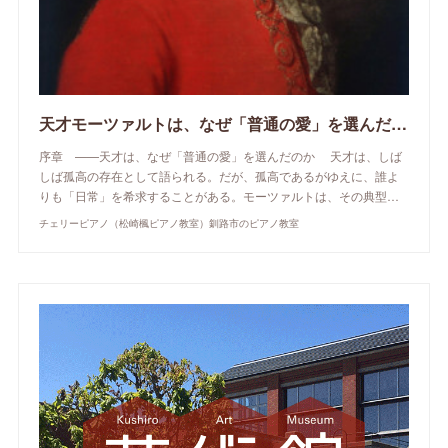
天才モーツァルトは、なぜ「普通の愛」を選んだのか
序章 ——天才は、なぜ「普通の愛」を選んだのか 天才は、しば
しば孤高の存在として語られる。だが、孤高であるがゆえに、誰よ
りも「日常」を希求することがある。モーツァルトは、その典型…
チェリーピアノ（松崎楓ピアノ教室）釧路市のピアノ教室