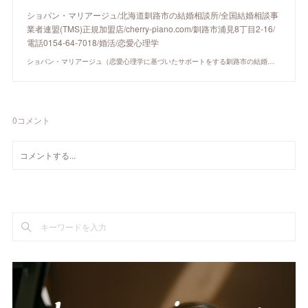
ショパン・マリアージュ/北海道釧路市の結婚相談所/全国結婚相談事
業者連盟(TMS)正規加盟店/cherry-piano.com/釧路市浦見8丁目2-16/
電話0154-64-7018/婚活/恋愛心理学
ショパン・マリアージュ（恋愛心理学に基づいたサポートをする釧路市の結婚相談所）/ 全国結婚相談事業者連盟正規加盟店 / cherry-piano.com
0
コメント