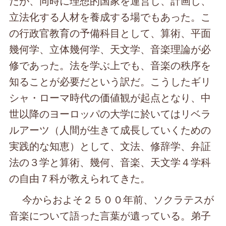
だが、同時に理想的国家を運営し、計画し、
立法化する人材を養成する場でもあった。こ
の行政官教育の予備科目として、算術、平面
幾何学、立体幾何学、天文学、音楽理論が必
修であった。法を学ぶ上でも、音楽の秩序を
知ることが必要だという訳だ。こうしたギリ
シャ・ローマ時代の価値観が起点となり、中
世以降のヨーロッパの大学に於いてはリベラ
ルアーツ（人間が生きて成長していくための
実践的な知恵）として、文法、修辞学、弁証
法の３学と算術、幾何、音楽、天文学４学科
の自由７科が教えられてきた。
今からおよそ２５００年前、ソクラテスが
音楽について語った言葉が遺っている。弟子