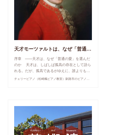
天才モーツァルトは、なぜ「普通の愛」を選んだのか
序章 ——天才は、なぜ「普通の愛」を選んだ
のか 天才は、しばしば孤高の存在として語ら
れる。だが、孤高であるがゆえに、誰よりも…
チェリーピアノ（松崎楓ピアノ教室）釧路市のピアノ教室