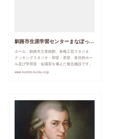
釧路市生涯学習センターまなぼっと幣舞
ホール、釧路市立美術館、各種工芸スタジオ、
クッキングスタジオ・和室・茶室、多目的ホー
ル及び学習室・会議室を備えた複合施設です。
www.kushiro-bunka.or.jp