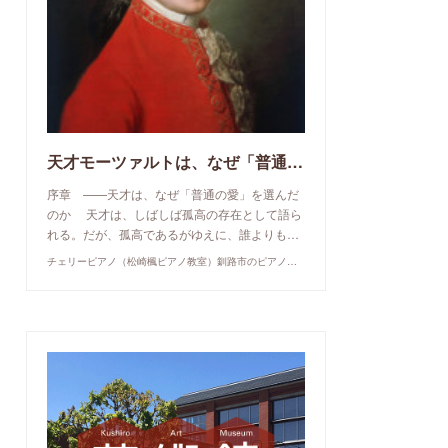
天才モーツァルトは、なぜ「普通の愛」を選んだのか
序章 ——天才は、なぜ「普通の愛」を選んだ
のか 天才は、しばしば孤高の存在として語ら
れる。だが、孤高であるがゆえに、誰よりも…
チェリーピアノ（松崎楓ピアノ教室）釧路市のピアノ教室