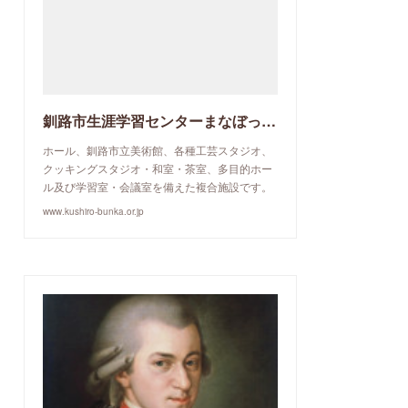
釧路市生涯学習センターまなぼっと幣舞
ホール、釧路市立美術館、各種工芸スタジオ、
クッキングスタジオ・和室・茶室、多目的ホー
ル及び学習室・会議室を備えた複合施設です。
www.kushiro-bunka.or.jp