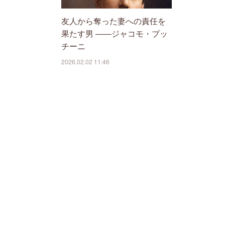
友人から奪った妻への責任を
果たす男 ――ジャコモ・プッ
チーニ
2026.02.02 11:46