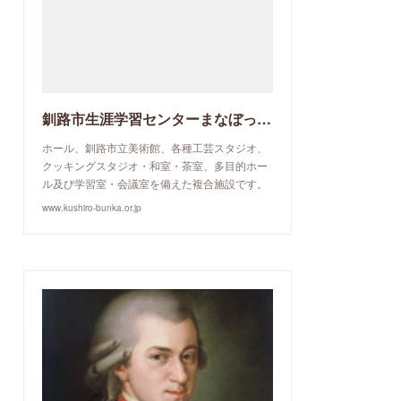
釧路市生涯学習センターまなぼっと幣舞
ホール、釧路市立美術館、各種工芸スタジオ、
クッキングスタジオ・和室・茶室、多目的ホー
ル及び学習室・会議室を備えた複合施設です。
www.kushiro-bunka.or.jp