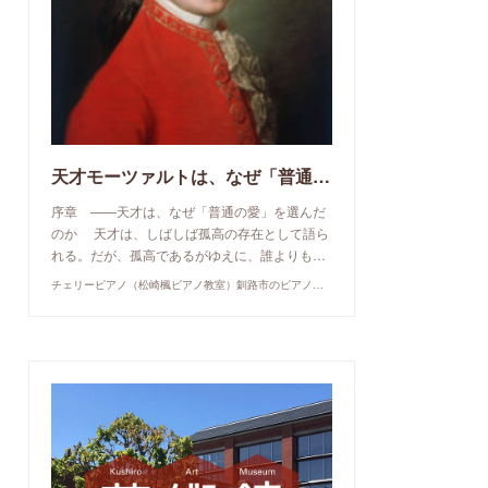
天才モーツァルトは、なぜ「普通の愛」を選んだのか
序章 ——天才は、なぜ「普通の愛」を選んだ
のか 天才は、しばしば孤高の存在として語ら
れる。だが、孤高であるがゆえに、誰よりも…
チェリーピアノ（松崎楓ピアノ教室）釧路市のピアノ教室