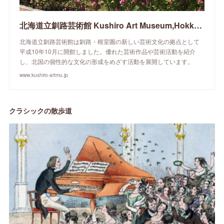
北海道立釧路芸術館 Kushiro Art Museum,Hokkaido
北海道立釧路芸術館は釧路・根室圏の新しい芸術文化の拠点として
平成10年10月に開館しました。優れた芸術作品や芸術活動を紹介
し、北国の個性的な文化の形成をめざす活動を展開しています。
www.kushiro-artmu.jp
クラシックの散歩道