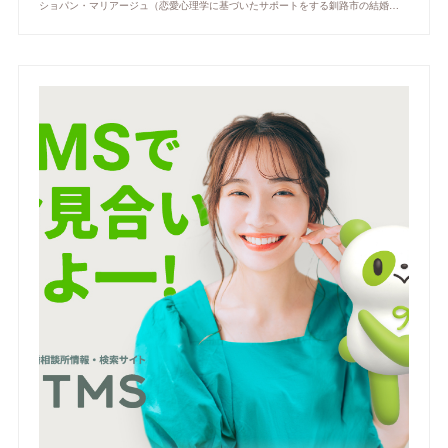
ショパン・マリアージュ（恋愛心理学に基づいたサポートをする釧路市の結婚相談所）/ 全国結婚相談事業者連盟正規加盟店 / cherry-piano.com