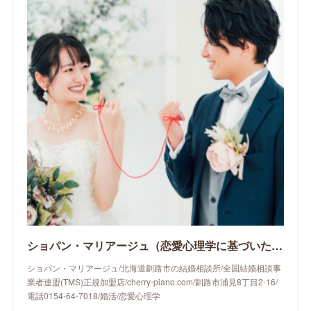
ショパン・マリアージュ（恋愛心理学に基づいたサポートをする釧路市の結婚相談所）/ 全国結婚相談事業者連盟正規加盟店 / cherry-piano.com
ショパン・マリアージュ/北海道釧路市の結婚相談所/全国結婚相談事
業者連盟(TMS)正規加盟店/cherry-piano.com/釧路市浦見8丁目2-16/
電話0154-64-7018/婚活/恋愛心理学