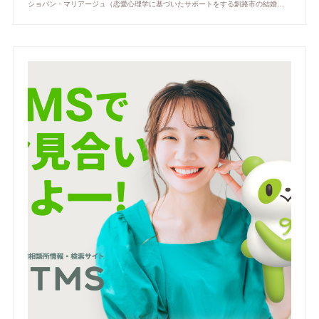
ショパン・マリアージュ（恋愛心理学に基づいたサポートをする釧路市の結婚相談所）/ 全国結婚相談事業者連盟正規加盟店 / cherry-piano.com