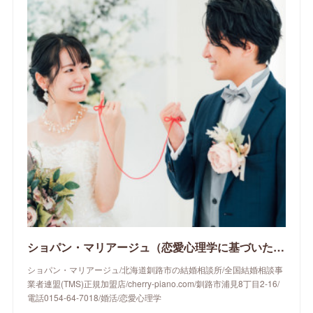
ショパン・マリアージュ（恋愛心理学に基づいたサポートをする釧路市の結婚相談所）/ 全国結婚相談事業者連盟正規加盟店 / cherry-piano.com
ショパン・マリアージュ/北海道釧路市の結婚相談所/全国結婚相談事
業者連盟(TMS)正規加盟店/cherry-piano.com/釧路市浦見8丁目2-16/
電話0154-64-7018/婚活/恋愛心理学