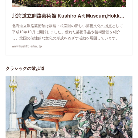
北海道立釧路芸術館 Kushiro Art Museum,Hokkaido
北海道立釧路芸術館は釧路・根室圏の新しい芸術文化の拠点として
平成10年10月に開館しました。優れた芸術作品や芸術活動を紹介
し、北国の個性的な文化の形成をめざす活動を展開しています。
www.kushiro-artmu.jp
クラシックの散歩道