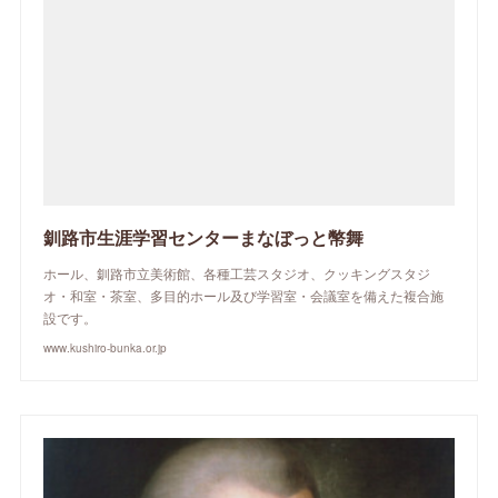
釧路市生涯学習センターまなぼっと幣舞
ホール、釧路市立美術館、各種工芸スタジオ、クッキングスタジ
オ・和室・茶室、多目的ホール及び学習室・会議室を備えた複合施
設です。
www.kushiro-bunka.or.jp