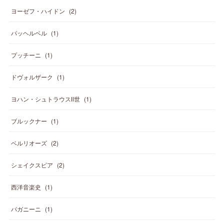
ヨーゼフ・ハイドン
(
2
)
パッヘルベル
(
1
)
プッチーニ
(
1
)
ドヴォルザーク
(
1
)
ヨハン・シュトラウスⅡ世
(
1
)
ブルックナー
(
1
)
ベルリオーズ
(
2
)
シェイクスピア
(
2
)
西洋音楽史
(
1
)
パガニーニ
(
1
)