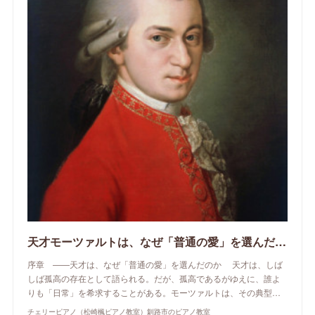
天才モーツァルトは、なぜ「普通の愛」を選んだのか
序章 ——天才は、なぜ「普通の愛」を選んだのか 天才は、しば
しば孤高の存在として語られる。だが、孤高であるがゆえに、誰よ
りも「日常」を希求することがある。モーツァルトは、その典型…
チェリーピアノ（松崎楓ピアノ教室）釧路市のピアノ教室