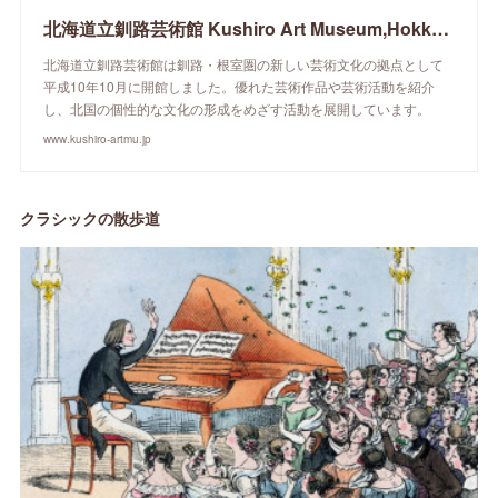
北海道立釧路芸術館 Kushiro Art Museum,Hokkaido
北海道立釧路芸術館は釧路・根室圏の新しい芸術文化の拠点として
平成10年10月に開館しました。優れた芸術作品や芸術活動を紹介
し、北国の個性的な文化の形成をめざす活動を展開しています。
www.kushiro-artmu.jp
クラシックの散歩道