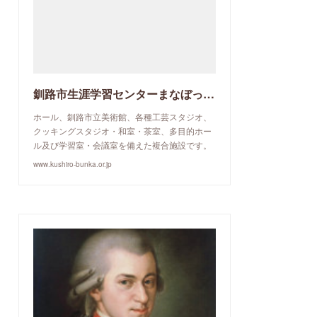
釧路市生涯学習センターまなぼっと幣舞
ホール、釧路市立美術館、各種工芸スタジオ、
クッキングスタジオ・和室・茶室、多目的ホー
ル及び学習室・会議室を備えた複合施設です。
www.kushiro-bunka.or.jp