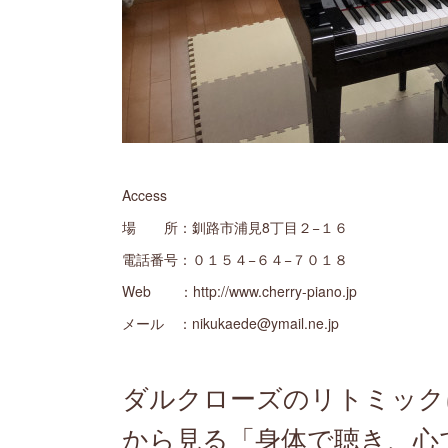
Access
場 所：釧路市浦見8丁目２−１６
電話番号：０１５４−６４−７０１８
Web ：http://www.cherry-piano.jp
メール ：nikukaede@ymail.ne.jp
ダルクローズのリトミック
から見る「身体で聴き、心