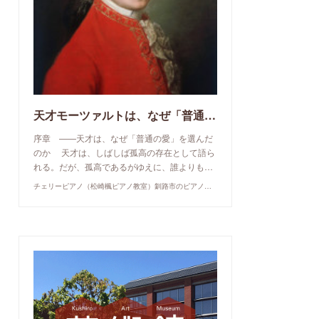
天才モーツァルトは、なぜ「普通の愛」を選んだのか
序章 ——天才は、なぜ「普通の愛」を選んだ
のか 天才は、しばしば孤高の存在として語ら
れる。だが、孤高であるがゆえに、誰よりも…
チェリーピアノ（松崎楓ピアノ教室）釧路市のピアノ教室