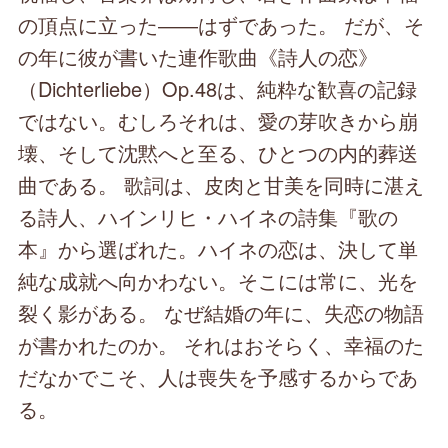
の頂点に立った――はずであった。 だが、そ
の年に彼が書いた連作歌曲《詩人の恋》
（Dichterliebe）Op.48は、純粋な歓喜の記録
ではない。むしろそれは、愛の芽吹きから崩
壊、そして沈黙へと至る、ひとつの内的葬送
曲である。 歌詞は、皮肉と甘美を同時に湛え
る詩人、ハインリヒ・ハイネの詩集『歌の
本』から選ばれた。ハイネの恋は、決して単
純な成就へ向かわない。そこには常に、光を
裂く影がある。 なぜ結婚の年に、失恋の物語
が書かれたのか。 それはおそらく、幸福のた
だなかでこそ、人は喪失を予感するからであ
る。