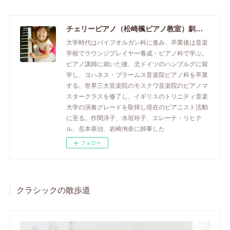
チェリーピアノ（松崎楓ピアノ教室）釧路市のピアノ教室
大学時代はパイプオルガン科に進み、卒業後は音楽
学校でラウンジプレイヤー養成・ピアノ科で学ぶ。
ピアノ講師に就いた後、北ドイツのハンブルグに留
学し、ヨハネス・ブラームス音楽院ピアノ科を卒業
する。世界三大音楽院のモスクワ音楽院のピアノマ
スタークラスを修了し、イギリスのトリニティ音楽
大学の演奏グレードを取得し現在のピアニスト活動
に至る。作間洋子、水垣玲子、エレーナ・リヒテ
ル、岳本恭治、岩崎洵奈に師事した
フォロー
クラシックの散歩道