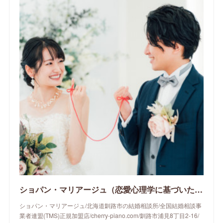
ショパン・マリアージュ（恋愛心理学に基づいたサポートをする釧路市の結婚相談所）/ 全国結婚相談事業者連盟正規加盟店 / cherry-piano.com
ショパン・マリアージュ/北海道釧路市の結婚相談所/全国結婚相談事
業者連盟(TMS)正規加盟店/cherry-piano.com/釧路市浦見8丁目2-16/