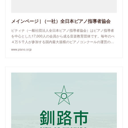
メインページ | （一社）全日本ピアノ指導者協会
ピティナ（一般社団法人全日本ピアノ指導者協会）はピアノ指導者
を中心とした17,000人の会員から成る音楽教育団体です。毎年のべ
４万５千人が参加する国内最大規模のピアノコンクールの運営の…
www.piano.or.jp