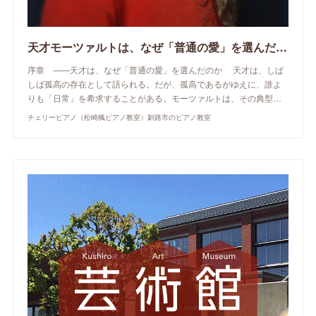
天才モーツァルトは、なぜ「普通の愛」を選んだのか
序章 ——天才は、なぜ「普通の愛」を選んだのか 天才は、しば
しば孤高の存在として語られる。だが、孤高であるがゆえに、誰よ
りも「日常」を希求することがある。モーツァルトは、その典型…
チェリーピアノ（松崎楓ピアノ教室）釧路市のピアノ教室