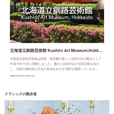
北海道立釧路芸術館 Kushiro Art Museum,Hokkaido
北海道立釧路芸術館は釧路・根室圏の新しい芸術文化の拠点として
平成10年10月に開館しました。優れた芸術作品や芸術活動を紹介
し、北国の個性的な文化の形成をめざす活動を展開しています。
www.kushiro-artmu.jp
クラシックの散歩道