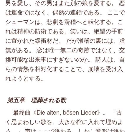
男を愛し、その男はまた別の娘を愛する。 恋
は運命ではなく、偶然の連鎖である。 ここで
シューマンは、悲劇を滑稽へと転化する。こ
れは精神の防衛である。笑いは、絶望の手前
に置かれた緩衝材だ。 だが滑稽の裏には、虚
無がある。 恋は唯一無二の奇跡ではなく、交
換可能な出来事にすぎないのか。 詩人は、自
らの情熱を相対化することで、崩壊を受け入
れようとする。
第五章 埋葬される歌
最終曲《Die alten, bösen Lieder》。 「古
く忌まわしい歌を、大きな棺に入れて埋めよ
う。」 声はここで終わる。しかし音楽は終わ