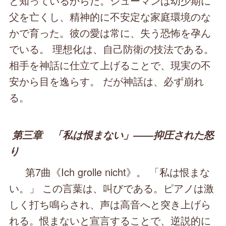
と知っているからだ。シューマンは幼少期に
父を亡くし、精神的に不安定な家庭環境のな
かで育った。彼の愛は常に、失う恐怖を孕ん
でいる。 理想化は、自己防衛の技法である。
相手を神話に仕立て上げることで、現実の不
安から目を逸らす。 だが神話は、必ず崩れ
る。
第三章 「私は恨まない」――抑圧された怒
り
第7曲《Ich grolle nicht》。 「私は恨まな
い。」 この言葉は、叫びである。ピアノは激
しく打ち鳴らされ、声は高音へと突き上げら
れる。恨まないと宣言することで、逆説的に