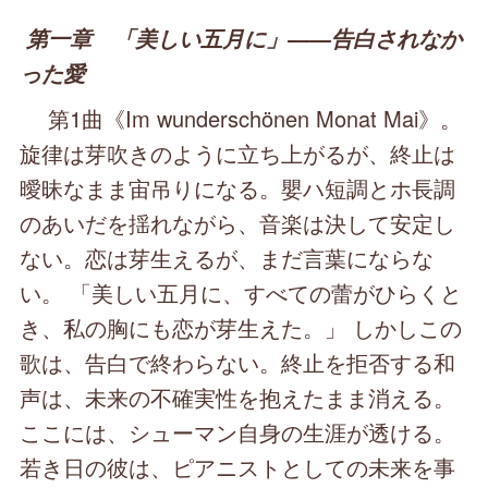
第一章 「美しい五月に」――告白されなか
った愛
第1曲《Im wunderschönen Monat Mai》。
旋律は芽吹きのように立ち上がるが、終止は
曖昧なまま宙吊りになる。嬰ハ短調とホ長調
のあいだを揺れながら、音楽は決して安定し
ない。恋は芽生えるが、まだ言葉にならな
い。 「美しい五月に、すべての蕾がひらくと
き、私の胸にも恋が芽生えた。」 しかしこの
歌は、告白で終わらない。終止を拒否する和
声は、未来の不確実性を抱えたまま消える。
ここには、シューマン自身の生涯が透ける。
若き日の彼は、ピアニストとしての未来を事