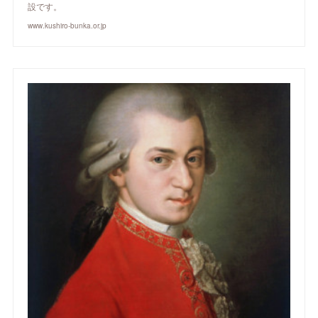
設です。
www.kushiro-bunka.or.jp