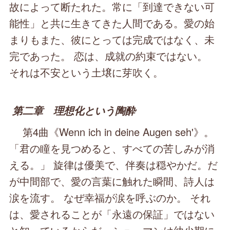
故によって断たれた。常に「到達できない可
能性」と共に生きてきた人間である。愛の始
まりもまた、彼にとっては完成ではなく、未
完であった。 恋は、成就の約束ではない。
それは不安という土壌に芽吹く。
第二章 理想化という陶酔
第4曲《Wenn ich in deine Augen seh'》。
「君の瞳を見つめると、すべての苦しみが消
える。」 旋律は優美で、伴奏は穏やかだ。だ
が中間部で、愛の言葉に触れた瞬間、詩人は
涙を流す。 なぜ幸福が涙を呼ぶのか。 それ
は、愛されることが「永遠の保証」ではない