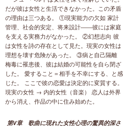
だが彼は女性と生活できなかった。この矛盾
の理由は三つある。 ①現実能力の欠如 家計
管理、社会的安定、将来設計――彼には家庭
を支える実務力がなかった。 ②幻想志向 彼
は女性を詩の存在として見た。現実の女性は
理想を壊す危険があった。 ③病と自己隔離
梅毒に罹患後、彼は結婚の可能性を自ら閉ざ
した。 愛すること＝相手を不幸にする、と感
じた。 ここで彼の恋愛は決定的に変質する。
現実の女性 → 内的女性（音楽） 恋人は外界
から消え、作品の中に住み始めた。
第Ⅴ章 歌曲に現れた女性心理の驚異的深さ