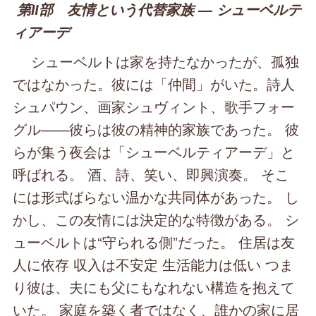
第Ⅱ部 友情という代替家族 ― シューベルテ
ィアーデ
シューベルトは家を持たなかったが、孤独
ではなかった。彼には「仲間」がいた。詩人
シュパウン、画家シュヴィント、歌手フォー
グル――彼らは彼の精神的家族であった。 彼
らが集う夜会は「シューベルティアーデ」と
呼ばれる。 酒、詩、笑い、即興演奏。 そこ
には形式ばらない温かな共同体があった。 し
かし、この友情には決定的な特徴がある。 シ
ューベルトは“守られる側”だった。 住居は友
人に依存 収入は不安定 生活能力は低い つま
り彼は、夫にも父にもなれない構造を抱えて
いた。 家庭を築く者ではなく、誰かの家に居