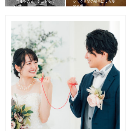
「ワルツの父」シュトラウ
シック音楽の融合による愛
ス1世
の表現