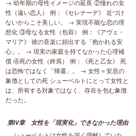
→ 幼年期の母性イメージの延長 ②憧れの女
性（遠い恋人） 例：《セレナーデ》 近づけ
ないからこそ美しい。 → 実現不能な恋の理
想化 ③母なる女性（包容） 例：《アヴェ・
マリア》 彼の音楽に頻出する「抱かれる安
心」。 → 現実の家庭を持てなかった心理補
償 ④死の女性（終焉） 例：《死と乙女》 死
は恐怖ではなく「帰還」。 → 女性＝安息の
象徴としての死 シューベルトにとって女性と
は、所有する対象ではなく、存在を包む象徴
だった。
第Ⅳ章 女性を「現実化」できなかった理由
シューベルトは女性を深く理解していた。