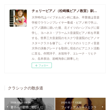
チェリーピアノ（松崎楓ピアノ教室）釧路市のピアノ教室
大学時代はパイプオルガン科に進み、卒業後は音楽
学校でラウンジプレイヤー養成・ピアノ科で学ぶ。
ピアノ講師に就いた後、北ドイツのハンブルグに留
学し、ヨハネス・ブラームス音楽院ピアノ科を卒業
する。世界三大音楽院のモスクワ音楽院のピアノマ
スタークラスを修了し、イギリスのトリニティ音楽
大学の演奏グレードを取得し現在のピアニスト活動
に至る。作間洋子、水垣玲子、エレーナ・リヒテ
ル、岳本恭治、岩崎洵奈に師事した
フォロー
クラシックの散歩道
2026.02.21 09:36
2026.02.17 13:32
妻子への愛憎に苦しんだ
フィギュアスケートとクラ