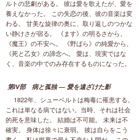
ルトの悲劇がある。 彼は愛を歌えたが、愛を
養えなかった。 この失恋の後、彼の音楽は変
わる。 甘美な旋律の奥に、取り返しのつかな
い静けさが宿る。 《ます》の明るさから、
《魔王》の不安へ。 《野ばら》の純愛から、
《死と乙女》の諦念へ。 愛は、現実ではな
く、音楽の中でのみ存在するものになった。
第Ⅳ部 病と孤独 ― 愛を遠ざけた影
1822年、シューベルトは梅毒に罹患する。
これは単なる病ではない。当時、それは社会
的死を意味した。 結婚は不可能。 未来は不
確実。 身体は徐々に衰弱。 彼は自らをこう
書く。 私は世界で最も不幸な人間だ。 この