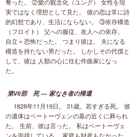
奪った。 ②愛の観念化（ユング） 女性を現
実ではなく理想として見た。 彼の恋は常に詩
的幻想であり、生活にならない。 ③依存構造
（フロイト） 父への服従、友人への依存。
自立＝恐怖だった。 つまり彼は、 夫になる
構造を持たない男だった。 しかしその代償と
して、彼は 人類の心に住む作曲家になっ
た。
第Ⅶ部 死 ― 家なき者の帰還
1828年11月19日。 31歳。若すぎる死。 彼
の遺体はベートーヴェンの墓の近くに葬られ
た。 生前、彼は言った。 私はベートーヴェ
ンを崇拝している。 家庭も財産もなかった