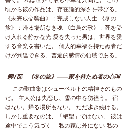
頃から彼の作品は、存在論的深さを帯びる。
《未完成交響曲》：完成しない人生 《冬の
旅》：帰る場所なき魂 《白鳥の歌》：死を受
け入れる静かな光 愛を失った男は、世界を愛
する音楽を書いた。 個人的幸福を持たぬ者だ
けが到達できる、普遍的感情の領域である。
第Ⅴ部 《冬の旅》――家を持たぬ者の心理
この歌曲集はシューベルトの精神そのもの
だ。 主人公は失恋し、雪の中を彷徨う。 宿
はない。帰る場所もない。 ただ歩き続ける。
しかし重要なのは、「絶望」ではない。 彼は
途中でこう気づく。 私の家は外にない 私の