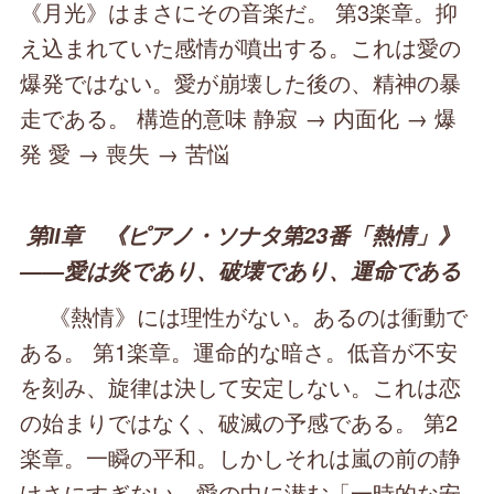
《月光》はまさにその音楽だ。 第3楽章。抑
え込まれていた感情が噴出する。これは愛の
爆発ではない。愛が崩壊した後の、精神の暴
走である。 構造的意味 静寂 → 内面化 → 爆
発 愛 → 喪失 → 苦悩
第Ⅱ章 《ピアノ・ソナタ第23番「熱情」》
――愛は炎であり、破壊であり、運命である
《熱情》には理性がない。あるのは衝動で
ある。 第1楽章。運命的な暗さ。低音が不安
を刻み、旋律は決して安定しない。これは恋
の始まりではなく、破滅の予感である。 第2
楽章。一瞬の平和。しかしそれは嵐の前の静
けさにすぎない。愛の中に潜む「一時的な安