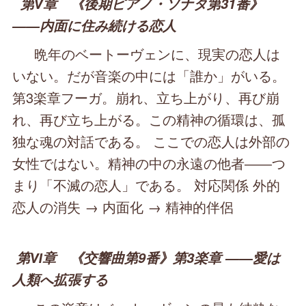
第Ⅴ章 《後期ピアノ・ソナタ第31番》
――内面に住み続ける恋人
晩年のベートーヴェンに、現実の恋人は
いない。だが音楽の中には「誰か」がいる。
第3楽章フーガ。崩れ、立ち上がり、再び崩
れ、再び立ち上がる。この精神の循環は、孤
独な魂の対話である。 ここでの恋人は外部の
女性ではない。精神の中の永遠の他者――つ
まり「不滅の恋人」である。 対応関係 外的
恋人の消失 → 内面化 → 精神的伴侶
第Ⅵ章 《交響曲第9番》第3楽章 ――愛は
人類へ拡張する