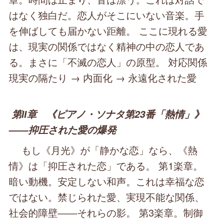
はなく独白だ。恋人がそこにいない音楽。手
を伸ばしても届かない距離。 ここに現れる愛
は、現実の関係ではなく精神の中の恋人であ
る。まさに「不滅の恋人」の原型。 対応関係
現実の隔たり → 内面化 → 永遠化された愛
第Ⅱ章 《ピアノ・ソナタ第23番「熱情」》
――抑圧された愛の爆発
もし《月光》が「静かな恋」なら、《熱
情》は「抑圧された恋」である。 第1楽章。
暗い動機。安定しない和声。これは幸福な恋
ではない。禁じられた愛、実現不能な関係、
社会的障壁――それらの影。 第3楽章。制御