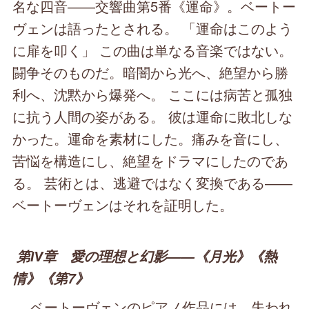
名な四音――交響曲第5番《運命》。ベートー
ヴェンは語ったとされる。 「運命はこのよう
に扉を叩く」 この曲は単なる音楽ではない。
闘争そのものだ。暗闇から光へ、絶望から勝
利へ、沈黙から爆発へ。 ここには病苦と孤独
に抗う人間の姿がある。 彼は運命に敗北しな
かった。運命を素材にした。痛みを音にし、
苦悩を構造にし、絶望をドラマにしたのであ
る。 芸術とは、逃避ではなく変換である――
ベートーヴェンはそれを証明した。
第Ⅳ章 愛の理想と幻影――《月光》《熱
情》《第7》
ベートーヴェンのピアノ作品には、失われ