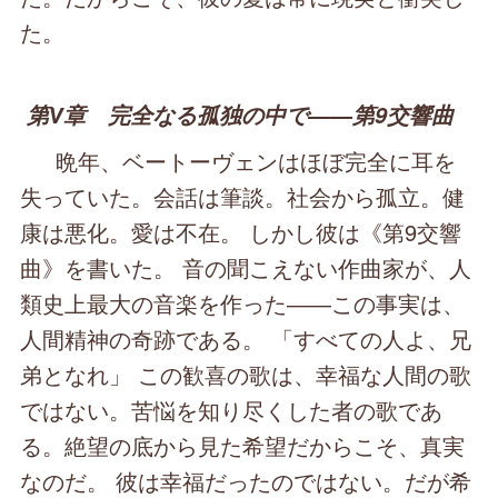
た。
第Ⅴ章 完全なる孤独の中で――第9交響曲
晩年、ベートーヴェンはほぼ完全に耳を
失っていた。会話は筆談。社会から孤立。健
康は悪化。愛は不在。 しかし彼は《第9交響
曲》を書いた。 音の聞こえない作曲家が、人
類史上最大の音楽を作った――この事実は、
人間精神の奇跡である。 「すべての人よ、兄
弟となれ」 この歓喜の歌は、幸福な人間の歌
ではない。苦悩を知り尽くした者の歌であ
る。絶望の底から見た希望だからこそ、真実
なのだ。 彼は幸福だったのではない。だが希