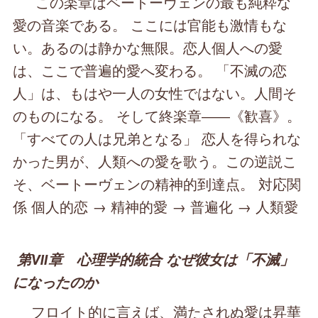
この楽章はベートーヴェンの最も純粋な
愛の音楽である。 ここには官能も激情もな
い。あるのは静かな無限。恋人個人への愛
は、ここで普遍的愛へ変わる。 「不滅の恋
人」は、もはや一人の女性ではない。人間そ
のものになる。 そして終楽章――《歓喜》。
「すべての人は兄弟となる」 恋人を得られな
かった男が、人類への愛を歌う。この逆説こ
そ、ベートーヴェンの精神的到達点。 対応関
係 個人的恋 → 精神的愛 → 普遍化 → 人類愛
第Ⅶ章 心理学的統合 なぜ彼女は「不滅」
になったのか
フロイト的に言えば、満たされぬ愛は昇華