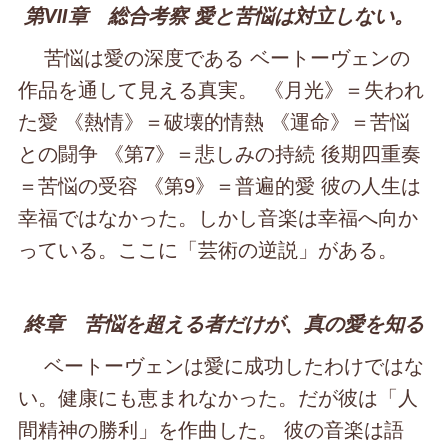
第Ⅶ章 総合考察 愛と苦悩は対立しない。
苦悩は愛の深度である ベートーヴェンの
作品を通して見える真実。 《月光》＝失われ
た愛 《熱情》＝破壊的情熱 《運命》＝苦悩
との闘争 《第7》＝悲しみの持続 後期四重奏
＝苦悩の受容 《第9》＝普遍的愛 彼の人生は
幸福ではなかった。しかし音楽は幸福へ向か
っている。ここに「芸術の逆説」がある。
終章 苦悩を超える者だけが、真の愛を知る
ベートーヴェンは愛に成功したわけではな
い。健康にも恵まれなかった。だが彼は「人
間精神の勝利」を作曲した。 彼の音楽は語