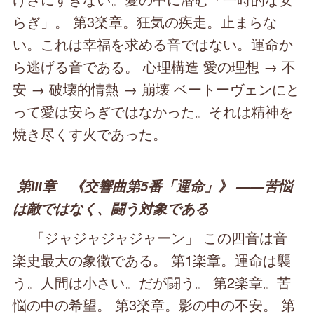
らぎ」。 第3楽章。狂気の疾走。止まらな
い。これは幸福を求める音ではない。運命か
ら逃げる音である。 心理構造 愛の理想 → 不
安 → 破壊的情熱 → 崩壊 ベートーヴェンにと
って愛は安らぎではなかった。それは精神を
焼き尽くす火であった。
第Ⅲ章 《交響曲第5番「運命」》 ――苦悩
は敵ではなく、闘う対象である
「ジャジャジャジャーン」 この四音は音
楽史最大の象徴である。 第1楽章。運命は襲
う。人間は小さい。だが闘う。 第2楽章。苦
悩の中の希望。 第3楽章。影の中の不安。 第