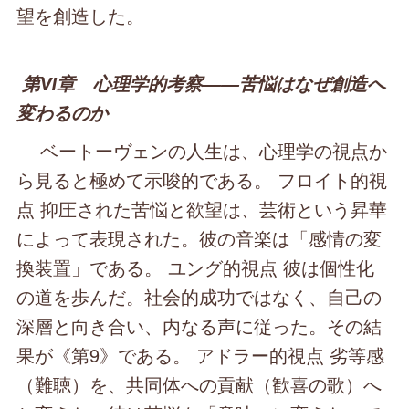
望を創造した。
第Ⅵ章 心理学的考察――苦悩はなぜ創造へ
変わるのか
ベートーヴェンの人生は、心理学の視点か
ら見ると極めて示唆的である。 フロイト的視
点 抑圧された苦悩と欲望は、芸術という昇華
によって表現された。彼の音楽は「感情の変
換装置」である。 ユング的視点 彼は個性化
の道を歩んだ。社会的成功ではなく、自己の
深層と向き合い、内なる声に従った。その結
果が《第9》である。 アドラー的視点 劣等感
（難聴）を、共同体への貢献（歓喜の歌）へ