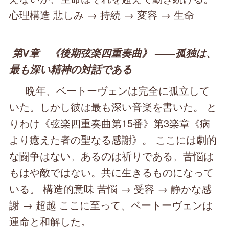
心理構造 悲しみ → 持続 → 変容 → 生命
第Ⅴ章 《後期弦楽四重奏曲》 ――孤独は、
最も深い精神の対話である
晩年、ベートーヴェンは完全に孤立して
いた。しかし彼は最も深い音楽を書いた。 と
りわけ《弦楽四重奏曲第15番》第3楽章《病
より癒えた者の聖なる感謝》。 ここには劇的
な闘争はない。あるのは祈りである。苦悩は
もはや敵ではない。共に生きるものになって
いる。 構造的意味 苦悩 → 受容 → 静かな感
謝 → 超越 ここに至って、ベートーヴェンは
運命と和解した。