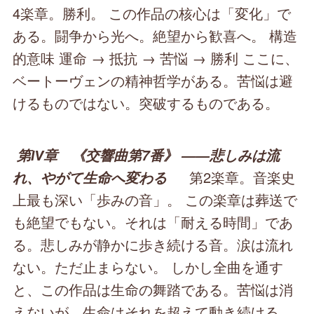
4楽章。勝利。 この作品の核心は「変化」で
ある。闘争から光へ。絶望から歓喜へ。 構造
的意味 運命 → 抵抗 → 苦悩 → 勝利 ここに、
ベートーヴェンの精神哲学がある。苦悩は避
けるものではない。突破するものである。
第Ⅳ章 《交響曲第7番》 ――悲しみは流
第2楽章。音楽史
れ、やがて生命へ変わる
上最も深い「歩みの音」。 この楽章は葬送で
も絶望でもない。それは「耐える時間」であ
る。悲しみが静かに歩き続ける音。涙は流れ
ない。ただ止まらない。 しかし全曲を通す
と、この作品は生命の舞踏である。苦悩は消
えないが、生命はそれを超えて動き続ける。