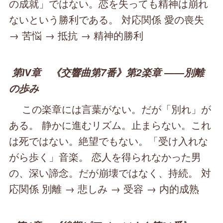
の成就」ではない。恋を失っても精神は崩れ
ないという勝利である。 対応関係 愛の喪失
→ 苦悩 → 抵抗 → 精神的勝利
第Ⅳ章 《交響曲第7番》第2楽章 ――別離
の歩み
この楽章には言葉がない。だが「別れ」が
ある。 静かに進むリズム。止まらない。これ
は死ではない。絶望でもない。「受け入れな
がら歩く」音楽。 恋人を得られなかった男
の、深い諦念。だが崩壊ではなく、持続。 対
応関係 別離 → 悲しみ → 受容 → 内的成熟