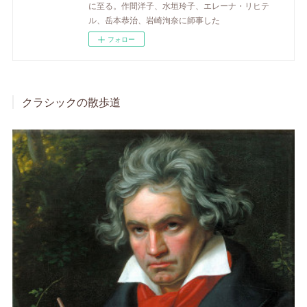
に至る。作間洋子、水垣玲子、エレーナ・リヒテ
ル、岳本恭治、岩崎洵奈に師事した
フォロー
クラシックの散歩道