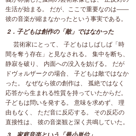
生活が始まる。 だが、ここで重要なのは――
彼の音楽が縮まなかったという事実である。
2．子どもは創作の「敵」ではなかった
芸術家にとって、 子どもはしばしば「時
間を奪う存在」と見なされる。 集中を断ち、
静寂を破り、 内面への没入を妨げる。 だが
ドヴォルザークの場合、 子どもは敵ではなか
った。 なぜなら彼の創作は、 孤絶ではなく
応答から生まれる性質を持っていたからだ。
子どもは問いを発する。 意味を求めず、 理
由もなく、 ただ音に反応する。 その反応の
直接性は、 彼の音楽観と深く共鳴していた。
3．家庭音楽という「最小単位」