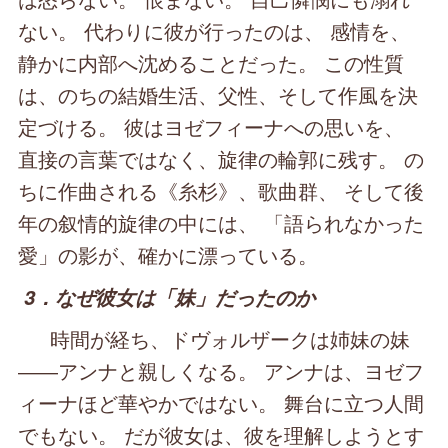
ない。 代わりに彼が行ったのは、 感情を、
静かに内部へ沈めることだった。 この性質
は、のちの結婚生活、父性、そして作風を決
定づける。 彼はヨゼフィーナへの思いを、
直接の言葉ではなく、旋律の輪郭に残す。 の
ちに作曲される《糸杉》、歌曲群、 そして後
年の叙情的旋律の中には、 「語られなかった
愛」の影が、確かに漂っている。
3．なぜ彼女は「妹」だったのか
時間が経ち、ドヴォルザークは姉妹の妹
――アンナと親しくなる。 アンナは、ヨゼフ
ィーナほど華やかではない。 舞台に立つ人間
でもない。 だが彼女は、彼を理解しようとす