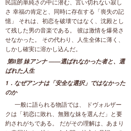
民謡的単純さの中に潜む、言い切れない寂し
さ 幸福の肯定と、同時に存在する「喪失の記
憶」 それは、初恋を破壊ではなく、沈殿とし
て残した男の音楽である。 彼は激情を爆発さ
せなかった。 その代わり、人生全体に薄く、
しかし確実に溶かし込んだ。
第Ⅱ部 妹アンナ ――選ばれなかった者と、選
ばれた人生
1．なぜアンナは「安全な選択」ではなかった
のか
一般に語られる物語では、 ドヴォルザー
クは「初恋に敗れ、無難な妹を選んだ」と要
約されがちである。 だがその理解は、あまり