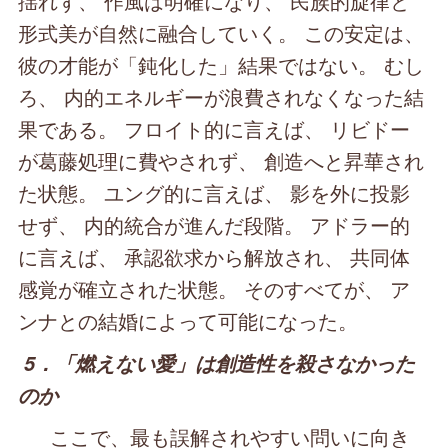
揺れず、 作風は明確になり、 民族的旋律と
形式美が自然に融合していく。 この安定は、
彼の才能が「鈍化した」結果ではない。 むし
ろ、 内的エネルギーが浪費されなくなった結
果である。 フロイト的に言えば、 リビドー
が葛藤処理に費やされず、 創造へと昇華され
た状態。 ユング的に言えば、 影を外に投影
せず、 内的統合が進んだ段階。 アドラー的
に言えば、 承認欲求から解放され、 共同体
感覚が確立された状態。 そのすべてが、 ア
ンナとの結婚によって可能になった。
5．「燃えない愛」は創造性を殺さなかった
のか
ここで、最も誤解されやすい問いに向き