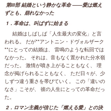
第Ⅲ部 結婚という静かな革命 ――愛は燃え
ずとも、崩れなかった
1．革命は、叫ばずに始まる
結婚はしばしば「人生最大の変化」と言
われる。 だが**アントニン・ドヴォルザーク
**にとっての結婚は、 雷鳴のような転回では
なかった。 それは、音もなく置かれた分水嶺
だった。 激情が噴き上がることもなく、 理
念が掲げられることもなく、 ただ日々が、少
しずつ違う重さを帯びていく。 この「違いの
なさ」こそが、 彼の人生にとっての革命だっ
た。
2．ロマン主義が信じた「燃える愛」との決