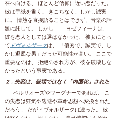
在へ向ける、 ほとんど信仰に近い恋だった。
彼は手紙を書く。 ぎこちなく、しかし誠実
に。 情熱を直接語ることはできず、音楽の話
題に託して。 しかし―― ヨゼフィーナは、
彼を恋人としては選ばなかった。 彼女にとっ
て
ドヴォルザーク
は、 「優秀で、誠実で、し
かし退屈な男」だった可能性が高い。 ここで
重要なのは、 拒絶のされ方が、彼を破壊しな
かったという事実である。
2．失恋は、破壊ではなく「内面化」された
ベルリオーズやワーグナーであれば、 こ
の失恋は狂気や逃避や革命思想へ変換された
だろう。 だがドヴォルザークは違った。 彼
は怒らない。 恨まない。 自己憐憫にも溺れ