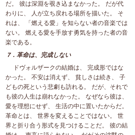
だ。 彼は深淵を覗き込まなかった。 だが代
わりに、 人が立ち戻れる場所を描いた。 そ
れは、 「燃える愛」を知らない者の音楽では
ない。 燃える愛を手放す勇気を持った者の音
楽である。
7．革命は、完成しない
ドヴォルザークの結婚は、 完成形ではな
かった。 不安は消えず、 貧しさは続き、 子
どもの死という悲劇も訪れる。 だが、それで
も彼の人生は崩れなかった。 なぜなら彼は、
愛を理想にせず、 生活の中に置いたからだ。
革命とは、 世界を変えることではない。 世
界と折り合う形式を見つけることだ。 彼の結
婚は、 声高に語られない。 だがその沈黙の