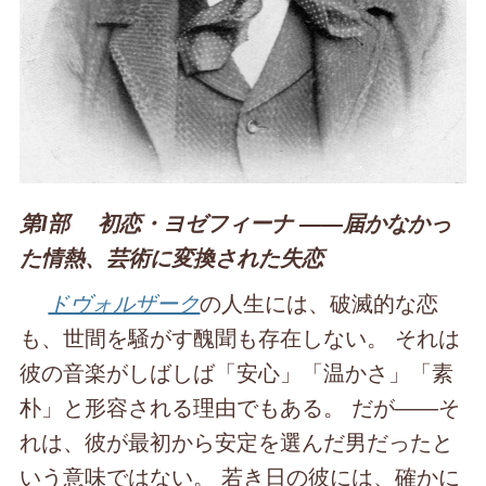
第Ⅰ部 初恋・ヨゼフィーナ ――届かなかっ
た情熱、芸術に変換された失恋
ドヴォルザーク
の人生には、破滅的な恋
も、世間を騒がす醜聞も存在しない。 それは
彼の音楽がしばしば「安心」「温かさ」「素
朴」と形容される理由でもある。 だが――そ
れは、彼が最初から安定を選んだ男だったと
いう意味ではない。 若き日の彼には、確かに