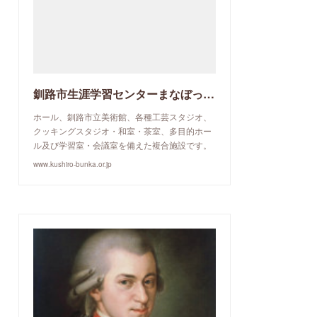
釧路市生涯学習センターまなぼっと幣舞
ホール、釧路市立美術館、各種工芸スタジオ、
クッキングスタジオ・和室・茶室、多目的ホー
ル及び学習室・会議室を備えた複合施設です。
www.kushiro-bunka.or.jp