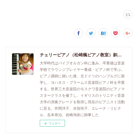
チェリーピアノ（松崎楓ピアノ教室）釧路市のピアノ教室
大学時代はパイプオルガン科に進み、卒業後は音楽
学校でラウンジプレイヤー養成・ピアノ科で学ぶ。
ピアノ講師に就いた後、北ドイツのハンブルグに留
学し、ヨハネス・ブラームス音楽院ピアノ科を卒業
する。世界三大音楽院のモスクワ音楽院のピアノマ
スタークラスを修了し、イギリスのトリニティ音楽
大学の演奏グレードを取得し現在のピアニスト活動
に至る。作間洋子、水垣玲子、エレーナ・リヒテ
ル、岳本恭治、岩崎洵奈に師事した
フォロー