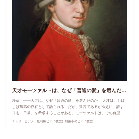
天才モーツァルトは、なぜ「普通の愛」を選んだのか
序章 ——天才は、なぜ「普通の愛」を選んだのか 天才は、しば
しば孤高の存在として語られる。だが、孤高であるがゆえに、誰よ
りも「日常」を希求することがある。モーツァルトは、その典型…
チェリーピアノ（松崎楓ピアノ教室）釧路市のピアノ教室