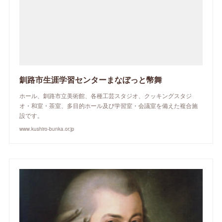
釧路市生涯学習センターまなぼっと幣舞
ホール、釧路市立美術館、各種工芸スタジオ、クッキングスタジ
オ・和室・茶室、多目的ホール及び学習室・会議室を備えた複合施
設です。
www.kushiro-bunka.or.jp