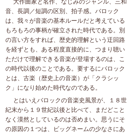
大作曲家と名作、なじみのジャンル、三和
音、長調／短調の区別、拍子感。バロック
は、我々が音楽の基本ルールだと考えている
もろもろの事柄が確立された時代である。別
の言い方をすれば、歴史的理解という迂回路
を経ずとも、ある程度直接的に、つまり聴い
ただけで理解できる音楽が登場するのは、こ
の時代以後のことである。要するにバロック
とは、古楽（歴史上の音楽）が「クラシッ
ク」になり始めた時代なのである。
とはいえバロックの音楽史風景が、１８世
紀末から１９世紀以後と比べて、まだどこと
なく漠然としているのは否めまい。思うにそ
の原因の１つは、ビッグネームの少なさにあ