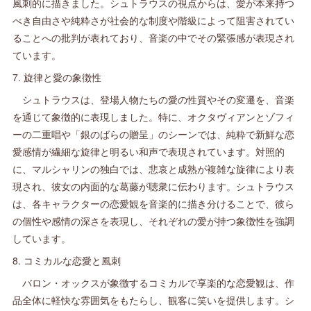
風刺的に描きました。シュトラウスの視点からは、愛が本来持つ
べき自由さや純粋さが社会的な制度や階級によって阻害されてい
ることへの批判が表れており、音楽の中でその緊張感が表現され
ています。
7. 旋律と愛の象徴性
シュトラウスは、登場人物たちの愛の性質やその変遷を、音楽
を通じて象徴的に表現しました。特に、オクタヴィアンとゾフィ
ーの二重唱や「銀のばらの贈呈」のシーンでは、純粋で新鮮な恋
愛感情が繊細な旋律と明るい和声で表現されています。対照的
に、マルシャリンの独白では、悲哀と成熟が複雑な旋律により表
現され、彼女の内面的な葛藤が聴衆に伝わります。シュトラウス
は、各キャラクターの恋愛観を音楽的に描き分けることで、彼ら
の個性や感情の深さを表現し、それぞれの愛が持つ象徴性を強調
しています。
8. コミカルな恋愛と風刺
バロン・オックスが象徴するコミカルで享楽的な恋愛観は、作
品全体に軽快な雰囲気をもたらし、観客に笑いを提供します。シ