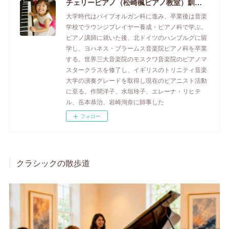
チェリーピアノ（松崎楓ピアノ教室）釧路市のピアノ教室
大学時代はパイプオルガン科に進み、卒業後は音楽
学校でラウンジプレイヤー養成・ピアノ科で学ぶ。
ピアノ講師に就いた後、北ドイツのハンブルグに留
学し、ヨハネス・ブラームス音楽院ピアノ科を卒業
する。世界三大音楽院のモスクワ音楽院のピアノマ
スタークラスを修了し、イギリスのトリニティ音楽
大学の演奏グレードを取得し現在のピアニスト活動
に至る。作間洋子、水垣玲子、エレーナ・リヒテ
ル、岳本恭治、岩崎洵奈に師事した
フォロー
クラシックの散歩道