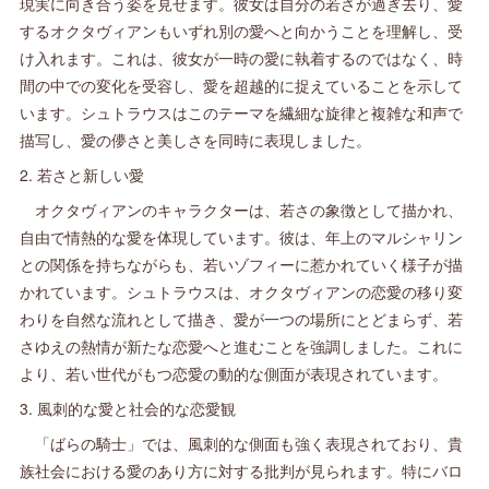
現実に向き合う姿を見せます。彼女は自分の若さが過ぎ去り、愛
するオクタヴィアンもいずれ別の愛へと向かうことを理解し、受
け入れます。これは、彼女が一時の愛に執着するのではなく、時
間の中での変化を受容し、愛を超越的に捉えていることを示して
います。シュトラウスはこのテーマを繊細な旋律と複雑な和声で
描写し、愛の儚さと美しさを同時に表現しました。
2. 若さと新しい愛
オクタヴィアンのキャラクターは、若さの象徴として描かれ、
自由で情熱的な愛を体現しています。彼は、年上のマルシャリン
との関係を持ちながらも、若いゾフィーに惹かれていく様子が描
かれています。シュトラウスは、オクタヴィアンの恋愛の移り変
わりを自然な流れとして描き、愛が一つの場所にとどまらず、若
さゆえの熱情が新たな恋愛へと進むことを強調しました。これに
より、若い世代がもつ恋愛の動的な側面が表現されています。
3. 風刺的な愛と社会的な恋愛観
「ばらの騎士」では、風刺的な側面も強く表現されており、貴
族社会における愛のあり方に対する批判が見られます。特にバロ