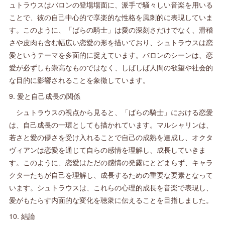
ュトラウスはバロンの登場場面に、派手で騒々しい音楽を用いる
ことで、彼の自己中心的で享楽的な性格を風刺的に表現していま
す。このように、「ばらの騎士」は愛の深刻さだけでなく、滑稽
さや皮肉も含む幅広い恋愛の形を描いており、シュトラウスは恋
愛というテーマを多面的に捉えています。バロンのシーンは、恋
愛が必ずしも崇高なものではなく、しばしば人間の欲望や社会的
な目的に影響されることを象徴しています。
9. 愛と自己成長の関係
シュトラウスの視点から見ると、「ばらの騎士」における恋愛
は、自己成長の一環としても描かれています。マルシャリンは、
若さと愛の儚さを受け入れることで自己の成熟を達成し、オクタ
ヴィアンは恋愛を通じて自らの感情を理解し、成長していきま
す。このように、恋愛はただの感情の発露にとどまらず、キャラ
クターたちが自己を理解し、成長するための重要な要素となって
います。シュトラウスは、これらの心理的成長を音楽で表現し、
愛がもたらす内面的な変化を聴衆に伝えることを目指しました。
10. 結論