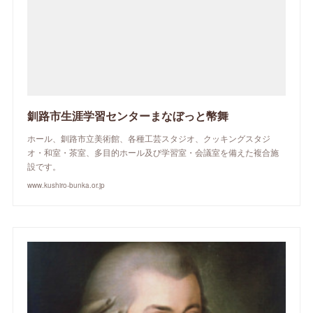
釧路市生涯学習センターまなぼっと幣舞
ホール、釧路市立美術館、各種工芸スタジオ、クッキングスタジ
オ・和室・茶室、多目的ホール及び学習室・会議室を備えた複合施
設です。
www.kushiro-bunka.or.jp