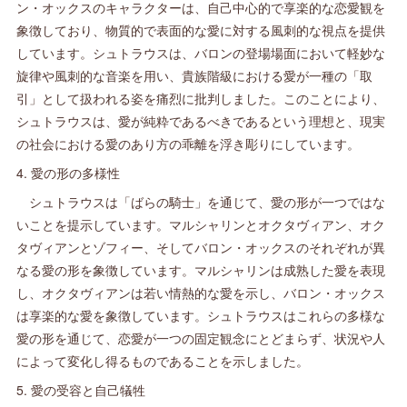
ン・オックスのキャラクターは、自己中心的で享楽的な恋愛観を
象徴しており、物質的で表面的な愛に対する風刺的な視点を提供
しています。シュトラウスは、バロンの登場場面において軽妙な
旋律や風刺的な音楽を用い、貴族階級における愛が一種の「取
引」として扱われる姿を痛烈に批判しました。このことにより、
シュトラウスは、愛が純粋であるべきであるという理想と、現実
の社会における愛のあり方の乖離を浮き彫りにしています。
4. 愛の形の多様性
シュトラウスは「ばらの騎士」を通じて、愛の形が一つではな
いことを提示しています。マルシャリンとオクタヴィアン、オク
タヴィアンとゾフィー、そしてバロン・オックスのそれぞれが異
なる愛の形を象徴しています。マルシャリンは成熟した愛を表現
し、オクタヴィアンは若い情熱的な愛を示し、バロン・オックス
は享楽的な愛を象徴しています。シュトラウスはこれらの多様な
愛の形を通じて、恋愛が一つの固定観念にとどまらず、状況や人
によって変化し得るものであることを示しました。
5. 愛の受容と自己犠牲