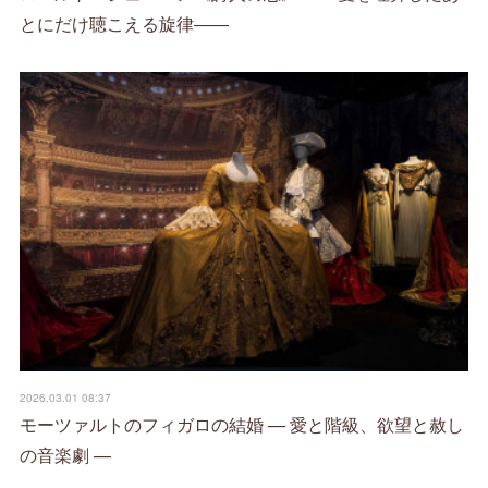
とにだけ聴こえる旋律――
2026.03.01 08:37
モーツァルトのフィガロの結婚 — 愛と階級、欲望と赦し
の音楽劇 —