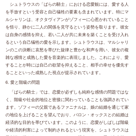
シュトラウスの「ばらの騎士」における恋愛観には、愛する人
を手放すという受容と自己犠牲の要素も含まれています。特にマ
ルシャリンは、オクタヴィアンがゾフィーに心惹かれていること
を悟り、静かに二人の関係を見守るという姿勢を取ります。彼女
は自身の感情を抑え、若い二人が共に未来を築くことを受け入れ
るという自己犠牲の愛を示します。シュトラウスは、マルシャリ
ンのこの決断に哀愁を帯びた旋律と豊かな和声を用い、彼女の複
雑な感情と成熟した愛を音楽的に表現しました。これにより、愛
することが時には自己の欲望を抑えること、相手の幸せを優先す
ることといった成熟した視点が提示されています。
6. 愛と階級の問題
「ばらの騎士」では、恋愛が必ずしも純粋な感情の問題ではな
く、階級や社会的地位と密接に関わっていることも強調されてい
ます。ゾフィーの父親であるファニナルは、娘の結婚を通じて家
の地位を上げることを望んでおり、バロン・オックスとの結婚は
経済的な目的を帯びています。このように、恋愛がしばしば階級
や経済的利害によって制約されるという現実を、シュトラウスは