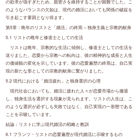
の欲求が強すぎたため、親密さを維持することが困難でした。こ
のようなバランスの欠如は、現代の婚活においても関係の破綻を
引き起こす要因となり得ます。
第5章：晩年のリストと「婚活」の終焉 – 独身主義と宗教的献身
5.1 リストの晩年と修道士としての生活
リストは晩年、宗教的な生活に傾倒し、修道士としての生活を
送りました。恋愛から宗教への転向は、彼の精神的な成長と人生
の価値観の変化を示しています。彼の恋愛遍歴の終焉は、自己実
現の新たな形としての宗教的献身に繋がりました。
5.2 現代における「婚活疲れ」と独身選択の心理
現代社会においても、婚活に疲れた人々が恋愛市場から撤退
し、独身生活を選択する現象が見られます。リストの人生は、こ
のような選択が必ずしも失敗ではなく、自己実現の一形態である
ことを示唆しています。
結論：リストに学ぶ現代婚活の戦略と教訓
6.1 フランツ・リストの恋愛遍歴が現代婚活に示唆するもの