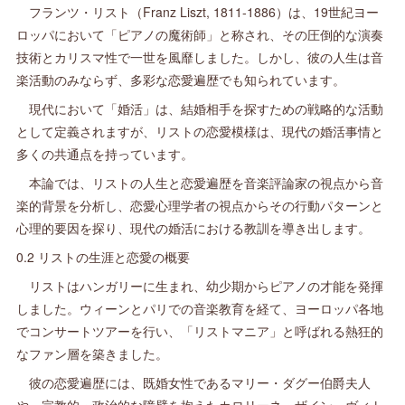
フランツ・リスト（Franz Liszt, 1811-1886）は、19世紀ヨー
ロッパにおいて「ピアノの魔術師」と称され、その圧倒的な演奏
技術とカリスマ性で一世を風靡しました。しかし、彼の人生は音
楽活動のみならず、多彩な恋愛遍歴でも知られています。
現代において「婚活」は、結婚相手を探すための戦略的な活動
として定義されますが、リストの恋愛模様は、現代の婚活事情と
多くの共通点を持っています。
本論では、リストの人生と恋愛遍歴を音楽評論家の視点から音
楽的背景を分析し、恋愛心理学者の視点からその行動パターンと
心理的要因を探り、現代の婚活における教訓を導き出します。
0.2 リストの生涯と恋愛の概要
リストはハンガリーに生まれ、幼少期からピアノの才能を発揮
しました。ウィーンとパリでの音楽教育を経て、ヨーロッパ各地
でコンサートツアーを行い、「リストマニア」と呼ばれる熱狂的
なファン層を築きました。
彼の恋愛遍歴には、既婚女性であるマリー・ダグー伯爵夫人
や、宗教的・政治的な障壁を抱えたカロリーネ・ザイン＝ヴィト