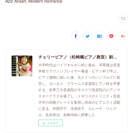
Aziz Ansari, Modern Romance
チェリーピアノ（松崎楓ピアノ教室）釧路市のピアノ教室
大学時代はパイプオルガン科に進み、卒業後は音楽
学校でラウンジプレイヤー養成・ピアノ科で学ぶ。
ピアノ講師に就いた後、北ドイツのハンブルグに留
学し、ヨハネス・ブラームス音楽院ピアノ科を卒業
する。世界三大音楽院のモスクワ音楽院のピアノマ
スタークラスを修了し、イギリスのトリニティ音楽
大学の演奏グレードを取得し現在のピアニスト活動
に至る。作間洋子、水垣玲子、エレーナ・リヒテ
ル、岳本恭治、岩崎洵奈に師事した
フォロー