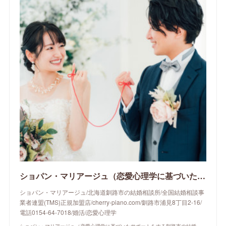
ショパン・マリアージュ（恋愛心理学に基づいたサポートをする釧路市の結婚相談所）/ 全国結婚相談事業者連盟正規加盟店 / cherry-piano.com
ショパン・マリアージュ/北海道釧路市の結婚相談所/全国結婚相談事
業者連盟(TMS)正規加盟店/cherry-piano.com/釧路市浦見8丁目2-16/
電話0154-64-7018/婚活/恋愛心理学