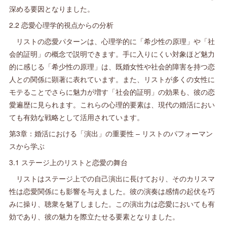
深める要因となりました。
2.2 恋愛心理学的視点からの分析
リストの恋愛パターンは、心理学的に「希少性の原理」や「社
会的証明」の概念で説明できます。手に入りにくい対象ほど魅力
的に感じる「希少性の原理」は、既婚女性や社会的障害を持つ恋
人との関係に顕著に表れています。また、リストが多くの女性に
モテることでさらに魅力が増す「社会的証明」の効果も、彼の恋
愛遍歴に見られます。これらの心理的要素は、現代の婚活におい
ても有効な戦略として活用されています。
第3章：婚活における「演出」の重要性 – リストのパフォーマン
スから学ぶ
3.1 ステージ上のリストと恋愛の舞台
リストはステージ上での自己演出に長けており、そのカリスマ
性は恋愛関係にも影響を与えました。彼の演奏は感情の起伏を巧
みに操り、聴衆を魅了しました。この演出力は恋愛においても有
効であり、彼の魅力を際立たせる要素となりました。