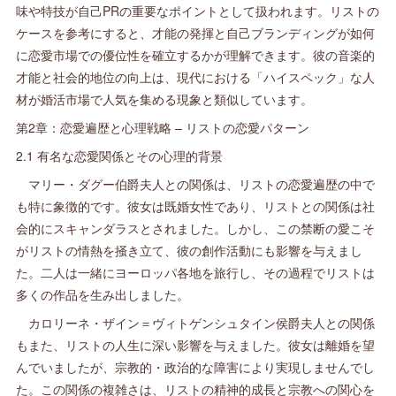
味や特技が自己PRの重要なポイントとして扱われます。リストの
ケースを参考にすると、才能の発揮と自己ブランディングが如何
に恋愛市場での優位性を確立するかが理解できます。彼の音楽的
才能と社会的地位の向上は、現代における「ハイスペック」な人
材が婚活市場で人気を集める現象と類似しています。
第2章：恋愛遍歴と心理戦略 – リストの恋愛パターン
2.1 有名な恋愛関係とその心理的背景
マリー・ダグー伯爵夫人との関係は、リストの恋愛遍歴の中で
も特に象徴的です。彼女は既婚女性であり、リストとの関係は社
会的にスキャンダラスとされました。しかし、この禁断の愛こそ
がリストの情熱を掻き立て、彼の創作活動にも影響を与えまし
た。二人は一緒にヨーロッパ各地を旅行し、その過程でリストは
多くの作品を生み出しました。
カロリーネ・ザイン＝ヴィトゲンシュタイン侯爵夫人との関係
もまた、リストの人生に深い影響を与えました。彼女は離婚を望
んでいましたが、宗教的・政治的な障害により実現しませんでし
た。この関係の複雑さは、リストの精神的成長と宗教への関心を