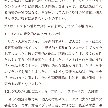
ゲンシュタイン侯爵夫人との関係が含まれます。彼の恋愛は単な
る情熱の産物ではなく、音楽家としての地位や社会的背景、個人
的な信念が複雑に絡み合ったものでした。
第1章：リストの魅力の分析 – 音楽家としての「市場価値」
1.1 リストの音楽的才能とカリスマ性
リストの演奏スタイルは革新的であり、彼のコンサートは単な
る音楽鑑賞の場ではなく、視覚的・感覚的なショーとして人々を
魅了しました。彼の音楽的才能は、聴衆のみならず、多くの女性
たちをも惹きつける要素となりました。リストは自作自演の技巧
的な作品を多く手掛け、聴衆に強烈な印象を与えることで、自身
のブランドを確立しました。このような音楽的成功は、彼の社会
的地位の向上に直結し、それが恋愛関係における「市場価値」を
高める結果となりました。
1.2 現代の婚活市場における「才能」と「ステータス」の影響
現代の婚活市場でも、個人の才能やステータスは大きな魅力の
要素となります。婚活アプリや出会いの場では、職業や学歴、趣